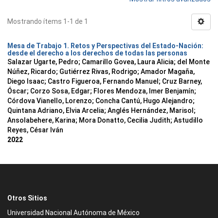
Mostrando ítems 1-1 de 1
Mesa de Trabajo 1. Retos y Perspectivas del Estado-Nación:
desde el derecho a los derechos de todas las personas
Salazar Ugarte, Pedro
;
Camarillo Govea, Laura Alicia
;
del Monte
Núñez, Ricardo
;
Gutiérrez Rivas, Rodrigo
;
Amador Magaña,
Diego Isaac
;
Castro Figueroa, Fernando Manuel
;
Cruz Barney,
Óscar
;
Corzo Sosa, Edgar
;
Flores Mendoza, Imer Benjamín
;
Córdova Vianello, Lorenzo
;
Concha Cantú, Hugo Alejandro
;
Quintana Adriano, Elvia Arcelia
;
Anglés Hernández, Marisol
;
Ansolabehere, Karina
;
Mora Donatto, Cecilia Judith
;
Astudillo
Reyes, César Iván
2022
Otros Sitios
Universidad Nacional Autónoma de México