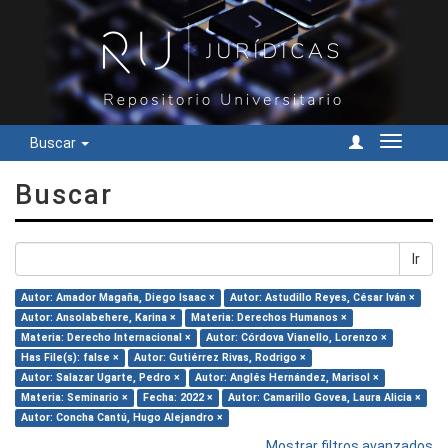
Buscar
Cambiar
navegac
Buscar
Ir
Autor: Amador Magaña, Diego Isaac ×
Autor: Astudillo Reyes, César Iván ×
Autor: Ansolabehere, Karina ×
Materia: Derechos Humanos ×
Materia: Derecho Internacional ×
Autor: Córdova Vianello, Lorenzo ×
Has File(s): false ×
Autor: Gutiérrez Rivas, Rodrigo ×
Autor: Salazar Ugarte, Pedro ×
Autor: Anglés Hernández, Marisol ×
Materia: Seminario ×
Fecha: 2022 ×
Autor: Camarillo Govea, Laura Alicia ×
Autor: Concha Cantú, Hugo Alejandro ×
Mostrar filtros avanzados