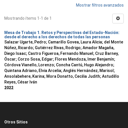
Mostrar filtros avanzados
Mostrando ítems 1-1 de 1
Mesa de Trabajo 1. Retos y Perspectivas del Estado-Nación:
desde el derecho a los derechos de todas las personas
Salazar Ugarte, Pedro
;
Camarillo Govea, Laura Alicia
;
del Monte
Núñez, Ricardo
;
Gutiérrez Rivas, Rodrigo
;
Amador Magaña,
Diego Isaac
;
Castro Figueroa, Fernando Manuel
;
Cruz Barney,
Óscar
;
Corzo Sosa, Edgar
;
Flores Mendoza, Imer Benjamín
;
Córdova Vianello, Lorenzo
;
Concha Cantú, Hugo Alejandro
;
Quintana Adriano, Elvia Arcelia
;
Anglés Hernández, Marisol
;
Ansolabehere, Karina
;
Mora Donatto, Cecilia Judith
;
Astudillo
Reyes, César Iván
2022
Otros Sitios