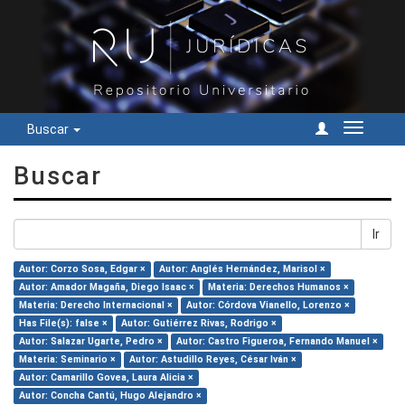
Buscar
Cambiar
navegac
Buscar
Ir
Autor: Corzo Sosa, Edgar ×
Autor: Anglés Hernández, Marisol ×
Autor: Amador Magaña, Diego Isaac ×
Materia: Derechos Humanos ×
Materia: Derecho Internacional ×
Autor: Córdova Vianello, Lorenzo ×
Has File(s): false ×
Autor: Gutiérrez Rivas, Rodrigo ×
Autor: Salazar Ugarte, Pedro ×
Autor: Castro Figueroa, Fernando Manuel ×
Materia: Seminario ×
Autor: Astudillo Reyes, César Iván ×
Autor: Camarillo Govea, Laura Alicia ×
Autor: Concha Cantú, Hugo Alejandro ×