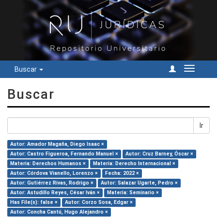
Buscar
Cambiar
navegac
Buscar
Ir
Autor: Amador Magaña, Diego Isaac ×
Autor: Castro Figueroa, Fernando Manuel ×
Autor: Cruz Barney, Óscar ×
Materia: Derechos Humanos ×
Materia: Derecho Internacional ×
Autor: Córdova Vianello, Lorenzo ×
Fecha: 2022 ×
Autor: Gutiérrez Rivas, Rodrigo ×
Autor: Salazar Ugarte, Pedro ×
Autor: Astudillo Reyes, César Iván ×
Materia: Seminario ×
Has File(s): false ×
Autor: Corzo Sosa, Edgar ×
Autor: Concha Cantú, Hugo Alejandro ×