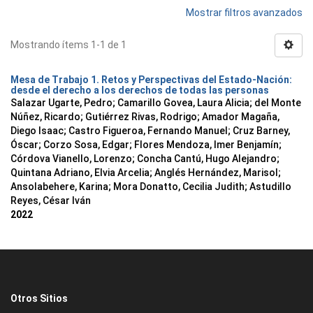
Mostrar filtros avanzados
Mostrando ítems 1-1 de 1
Mesa de Trabajo 1. Retos y Perspectivas del Estado-Nación:
desde el derecho a los derechos de todas las personas
Salazar Ugarte, Pedro
;
Camarillo Govea, Laura Alicia
;
del Monte
Núñez, Ricardo
;
Gutiérrez Rivas, Rodrigo
;
Amador Magaña,
Diego Isaac
;
Castro Figueroa, Fernando Manuel
;
Cruz Barney,
Óscar
;
Corzo Sosa, Edgar
;
Flores Mendoza, Imer Benjamín
;
Córdova Vianello, Lorenzo
;
Concha Cantú, Hugo Alejandro
;
Quintana Adriano, Elvia Arcelia
;
Anglés Hernández, Marisol
;
Ansolabehere, Karina
;
Mora Donatto, Cecilia Judith
;
Astudillo
Reyes, César Iván
2022
Otros Sitios