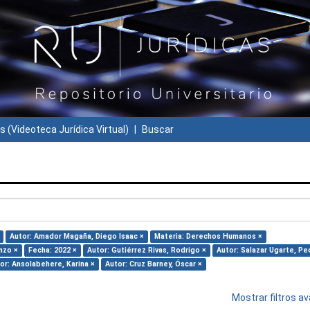
s (Videoteca Jurídica Virtual)
Buscar
Autor: Amador Magaña, Diego Isaac ×
Materia: Derechos Humanos ×
nzo ×
Fecha: 2022 ×
Autor: Gutiérrez Rivas, Rodrigo ×
Autor: Salazar Ugarte, Pe
or: Ansolabehere, Karina ×
Autor: Cruz Barney, Óscar ×
Mostrar filtros 