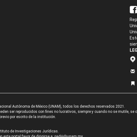
Rep
Uni
Uni
Est
sie
LEG
acional Autónoma de México (UNAM), todos los derechos reservados 2021.
den ser reproducidos con fines no lucrativos, siempre y cuando no se mutile, se cit
revio por escrito de la institución.
tituto de Investigaciones Jurídicas.
 este portal favor de dirigirse a:
padiij@unam.mx