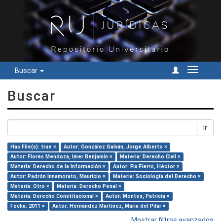
Buscar
Cambiar
navegac
Buscar
Ir
Has File(s): true ×
Autor: González Galván, Jorge Alberto ×
Autor: Flores Mendoza, Imer Benjamín ×
Materia: Derecho Civil ×
Materia: Derecho de la Información ×
Autor: Fix Fierro, Héctor ×
Autor: Padrón Innamorato, Mauricio ×
Materia: Sociología del Derecho ×
Materia: Otro ×
Materia: Derecho Penal ×
Materia: Derecho Constitucional ×
Autor: Montes, Patricia ×
Fecha: 2011 ×
Autor: Hernández Martínez, María del Pilar ×
Mostrar filtros avanzados