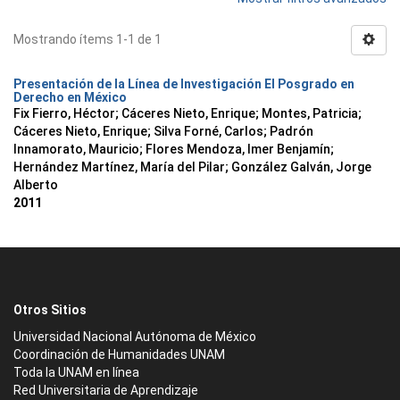
Mostrando ítems 1-1 de 1
Presentación de la Línea de Investigación El Posgrado en
Derecho en México
Fix Fierro, Héctor
;
Cáceres Nieto, Enrique
;
Montes, Patricia
;
Cáceres Nieto, Enrique
;
Silva Forné, Carlos
;
Padrón
Innamorato, Mauricio
;
Flores Mendoza, Imer Benjamín
;
Hernández Martínez, María del Pilar
;
González Galván, Jorge
Alberto
2011
Otros Sitios
Universidad Nacional Autónoma de México
Coordinación de Humanidades UNAM
Toda la UNAM en línea
Red Universitaria de Aprendizaje