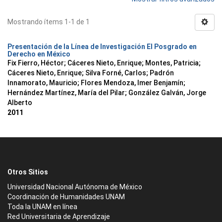
Mostrando ítems 1-1 de 1
Presentación de la Línea de Investigación El Posgrado en
Derecho en México
Fix Fierro, Héctor
;
Cáceres Nieto, Enrique
;
Montes, Patricia
;
Cáceres Nieto, Enrique
;
Silva Forné, Carlos
;
Padrón
Innamorato, Mauricio
;
Flores Mendoza, Imer Benjamín
;
Hernández Martínez, María del Pilar
;
González Galván, Jorge
Alberto
2011
Otros Sitios
Universidad Nacional Autónoma de México
Coordinación de Humanidades UNAM
Toda la UNAM en línea
Red Universitaria de Aprendizaje