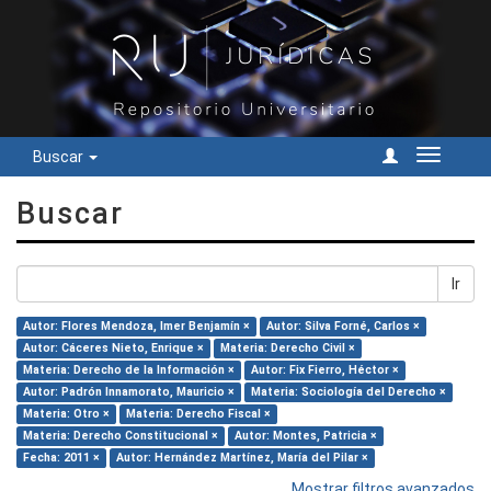
Buscar
Cambiar
navegac
Buscar
Ir
Autor: Flores Mendoza, Imer Benjamín ×
Autor: Silva Forné, Carlos ×
Autor: Cáceres Nieto, Enrique ×
Materia: Derecho Civil ×
Materia: Derecho de la Información ×
Autor: Fix Fierro, Héctor ×
Autor: Padrón Innamorato, Mauricio ×
Materia: Sociología del Derecho ×
Materia: Otro ×
Materia: Derecho Fiscal ×
Materia: Derecho Constitucional ×
Autor: Montes, Patricia ×
Fecha: 2011 ×
Autor: Hernández Martínez, María del Pilar ×
Mostrar filtros avanzados