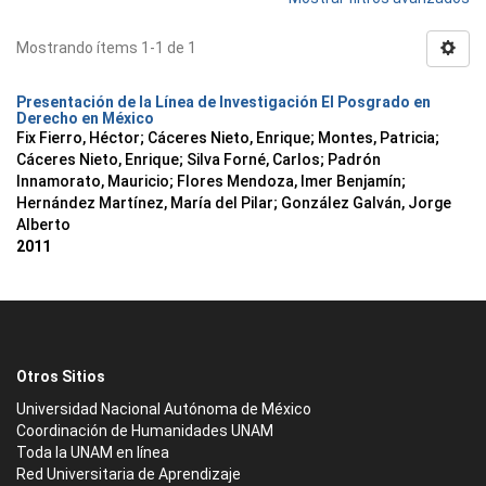
Mostrando ítems 1-1 de 1
Presentación de la Línea de Investigación El Posgrado en
Derecho en México
Fix Fierro, Héctor
;
Cáceres Nieto, Enrique
;
Montes, Patricia
;
Cáceres Nieto, Enrique
;
Silva Forné, Carlos
;
Padrón
Innamorato, Mauricio
;
Flores Mendoza, Imer Benjamín
;
Hernández Martínez, María del Pilar
;
González Galván, Jorge
Alberto
2011
Otros Sitios
Universidad Nacional Autónoma de México
Coordinación de Humanidades UNAM
Toda la UNAM en línea
Red Universitaria de Aprendizaje