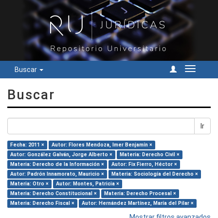
Buscar
Cambiar
navegac
Buscar
Ir
Fecha: 2011 ×
Autor: Flores Mendoza, Imer Benjamín ×
Autor: González Galván, Jorge Alberto ×
Materia: Derecho Civil ×
Materia: Derecho de la Información ×
Autor: Fix Fierro, Héctor ×
Autor: Padrón Innamorato, Mauricio ×
Materia: Sociología del Derecho ×
Materia: Otro ×
Autor: Montes, Patricia ×
Materia: Derecho Constitucional ×
Materia: Derecho Procesal ×
Materia: Derecho Fiscal ×
Autor: Hernández Martínez, María del Pilar ×
Mostrar filtros avanzados