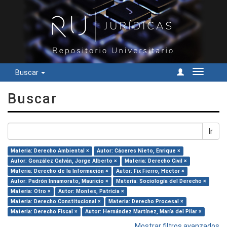
Buscar
Cambiar
navegac
Buscar
Ir
Materia: Derecho Ambiental ×
Autor: Cáceres Nieto, Enrique ×
Autor: González Galván, Jorge Alberto ×
Materia: Derecho Civil ×
Materia: Derecho de la Información ×
Autor: Fix Fierro, Héctor ×
Autor: Padrón Innamorato, Mauricio ×
Materia: Sociología del Derecho ×
Materia: Otro ×
Autor: Montes, Patricia ×
Materia: Derecho Constitucional ×
Materia: Derecho Procesal ×
Materia: Derecho Fiscal ×
Autor: Hernández Martínez, María del Pilar ×
Mostrar filtros avanzados