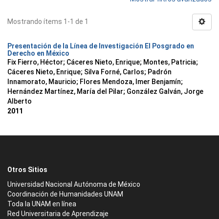
Mostrando ítems 1-1 de 1
Presentación de la Línea de Investigación El Posgrado en
Derecho en México
Fix Fierro, Héctor
;
Cáceres Nieto, Enrique
;
Montes, Patricia
;
Cáceres Nieto, Enrique
;
Silva Forné, Carlos
;
Padrón
Innamorato, Mauricio
;
Flores Mendoza, Imer Benjamín
;
Hernández Martínez, María del Pilar
;
González Galván, Jorge
Alberto
2011
Otros Sitios
Universidad Nacional Autónoma de México
Coordinación de Humanidades UNAM
Toda la UNAM en línea
Red Universitaria de Aprendizaje