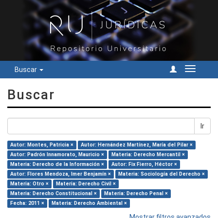
Buscar
Cambiar
navegac
Buscar
Ir
Autor: Montes, Patricia ×
Autor: Hernández Martínez, María del Pilar ×
Autor: Padrón Innamorato, Mauricio ×
Materia: Derecho Mercantil ×
Materia: Derecho de la Información ×
Autor: Fix Fierro, Héctor ×
Autor: Flores Mendoza, Imer Benjamín ×
Materia: Sociología del Derecho ×
Materia: Otro ×
Materia: Derecho Civil ×
Materia: Derecho Constitucional ×
Materia: Derecho Penal ×
Fecha: 2011 ×
Materia: Derecho Ambiental ×
Mostrar filtros avanzados