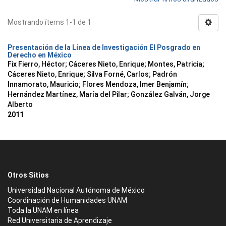
Mostrando ítems 1-1 de 1
Presentación de la Línea de Investigación El Posgrado en
Derecho en México
Fix Fierro, Héctor
;
Cáceres Nieto, Enrique
;
Montes, Patricia
;
Cáceres Nieto, Enrique
;
Silva Forné, Carlos
;
Padrón
Innamorato, Mauricio
;
Flores Mendoza, Imer Benjamín
;
Hernández Martínez, María del Pilar
;
González Galván, Jorge
Alberto
2011
Otros Sitios
Universidad Nacional Autónoma de México
Coordinación de Humanidades UNAM
Toda la UNAM en línea
Red Universitaria de Aprendizaje