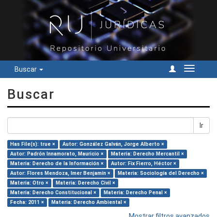
Buscar
Cambiar
navegac
Buscar
Ir
Has File(s): true ×
Autor: González Galván, Jorge Alberto ×
Autor: Padrón Innamorato, Mauricio ×
Materia: Derecho Mercantil ×
Materia: Derecho de la Información ×
Autor: Fix Fierro, Héctor ×
Autor: Flores Mendoza, Imer Benjamín ×
Materia: Sociología del Derecho ×
Materia: Otro ×
Materia: Derecho Civil ×
Materia: Derecho Constitucional ×
Materia: Derecho Penal ×
Fecha: 2011 ×
Materia: Derecho Ambiental ×
Mostrar filtros avanzados