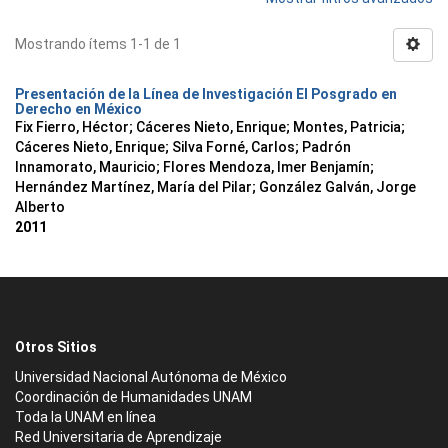
Mostrando ítems 1-1 de 1
Presentación de la Línea de Investigación El Posgrado en
Derecho en México
Fix Fierro, Héctor
;
Cáceres Nieto, Enrique
;
Montes, Patricia
;
Cáceres Nieto, Enrique
;
Silva Forné, Carlos
;
Padrón
Innamorato, Mauricio
;
Flores Mendoza, Imer Benjamín
;
Hernández Martínez, María del Pilar
;
González Galván, Jorge
Alberto
2011
Otros Sitios
Universidad Nacional Autónoma de México
Coordinación de Humanidades UNAM
Toda la UNAM en línea
Red Universitaria de Aprendizaje