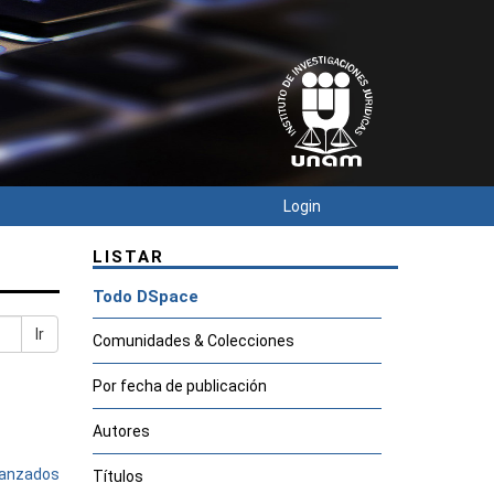
Login
LISTAR
Todo DSpace
Ir
Comunidades & Colecciones
Por fecha de publicación
Autores
avanzados
Títulos