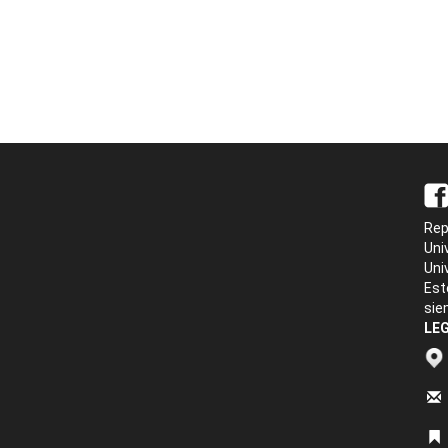
Rep
Uni
Uni
Est
sie
LEG