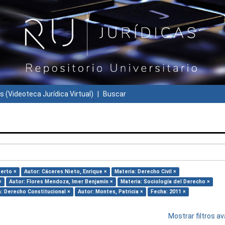
s (Videoteca Jurídica Virtual)
Buscar
berto ×
Autor: Cáceres Nieto, Enrique ×
Materia: Derecho Civil ×
×
Autor: Flores Mendoza, Imer Benjamín ×
Materia: Sociología del Derecho ×
: Derecho Constitucional ×
Autor: Montes, Patricia ×
Fecha: 2011 ×
Mostrar filtros 