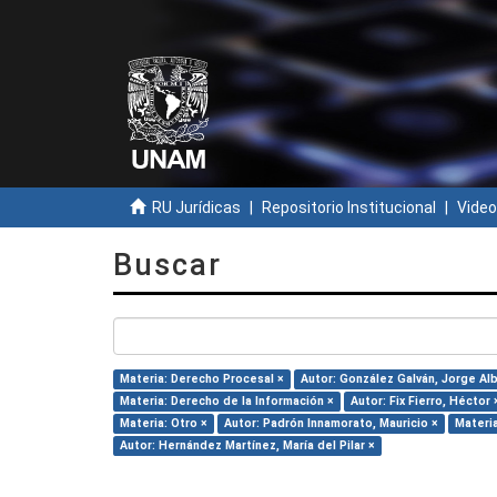
RU Jurídicas
Repositorio Institucional
Video
Buscar
Materia: Derecho Procesal ×
Autor: González Galván, Jorge Al
Materia: Derecho de la Información ×
Autor: Fix Fierro, Héctor 
Materia: Otro ×
Autor: Padrón Innamorato, Mauricio ×
Materia
Autor: Hernández Martínez, María del Pilar ×