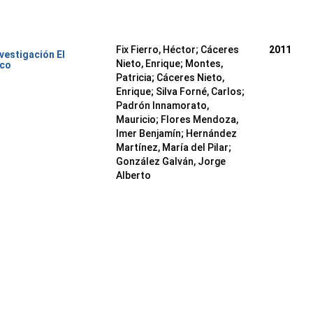
Fix Fierro, Héctor
;
Cáceres
2011
nvestigación El
Nieto, Enrique
;
Montes,
ico
Patricia
;
Cáceres Nieto,
Enrique
;
Silva Forné, Carlos
;
Padrón Innamorato,
Mauricio
;
Flores Mendoza,
Imer Benjamín
;
Hernández
Martínez, María del Pilar
;
González Galván, Jorge
Alberto