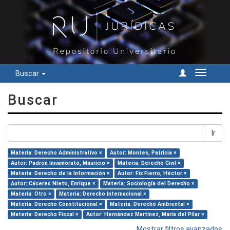
Buscar
Cambiar
navegac
Buscar
Ir
Materia: Derecho Administrativo ×
Autor: Montes, Patricia ×
Autor: Padrón Innamorato, Mauricio ×
Materia: Derecho Civil ×
Materia: Derecho de la Información ×
Autor: Fix Fierro, Héctor ×
Autor: Cáceres Nieto, Enrique ×
Materia: Sociología del Derecho ×
Materia: Otro ×
Materia: Derecho Internacional ×
Materia: Derecho Constitucional ×
Materia: Derecho Ambiental ×
Materia: Derecho Fiscal ×
Autor: Hernández Martínez, María del Pilar ×
Mostrar filtros avanzados