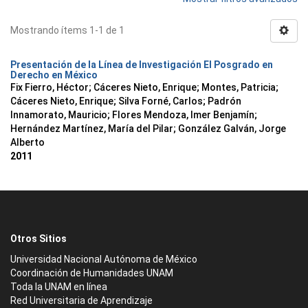
Mostrando ítems 1-1 de 1
Presentación de la Línea de Investigación El Posgrado en
Derecho en México
Fix Fierro, Héctor
;
Cáceres Nieto, Enrique
;
Montes, Patricia
;
Cáceres Nieto, Enrique
;
Silva Forné, Carlos
;
Padrón
Innamorato, Mauricio
;
Flores Mendoza, Imer Benjamín
;
Hernández Martínez, María del Pilar
;
González Galván, Jorge
Alberto
2011
Otros Sitios
Universidad Nacional Autónoma de México
Coordinación de Humanidades UNAM
Toda la UNAM en línea
Red Universitaria de Aprendizaje