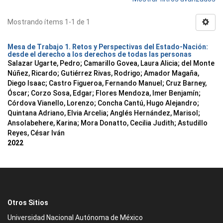
Mostrando ítems 1-1 de 1
Mesa de Trabajo 1. Retos y Perspectivas del Estado-Nación:
desde el derecho a los derechos de todas las personas
Salazar Ugarte, Pedro
;
Camarillo Govea, Laura Alicia
;
del Monte
Núñez, Ricardo
;
Gutiérrez Rivas, Rodrigo
;
Amador Magaña,
Diego Isaac
;
Castro Figueroa, Fernando Manuel
;
Cruz Barney,
Óscar
;
Corzo Sosa, Edgar
;
Flores Mendoza, Imer Benjamín
;
Córdova Vianello, Lorenzo
;
Concha Cantú, Hugo Alejandro
;
Quintana Adriano, Elvia Arcelia
;
Anglés Hernández, Marisol
;
Ansolabehere, Karina
;
Mora Donatto, Cecilia Judith
;
Astudillo
Reyes, César Iván
2022
Otros Sitios
Universidad Nacional Autónoma de México