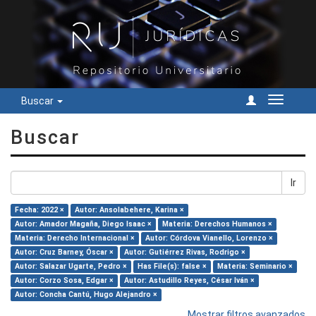
Buscar
Cambiar
navegac
Buscar
Ir
Fecha: 2022 ×
Autor: Ansolabehere, Karina ×
Autor: Amador Magaña, Diego Isaac ×
Materia: Derechos Humanos ×
Materia: Derecho Internacional ×
Autor: Córdova Vianello, Lorenzo ×
Autor: Cruz Barney, Óscar ×
Autor: Gutiérrez Rivas, Rodrigo ×
Autor: Salazar Ugarte, Pedro ×
Has File(s): false ×
Materia: Seminario ×
Autor: Corzo Sosa, Edgar ×
Autor: Astudillo Reyes, César Iván ×
Autor: Concha Cantú, Hugo Alejandro ×
Mostrar filtros avanzados