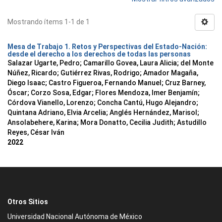
Mostrando ítems 1-1 de 1
Mesa de Trabajo 1. Retos y Perspectivas del Estado-Nación:
desde el derecho a los derechos de todas las personas
Salazar Ugarte, Pedro
;
Camarillo Govea, Laura Alicia
;
del Monte
Núñez, Ricardo
;
Gutiérrez Rivas, Rodrigo
;
Amador Magaña,
Diego Isaac
;
Castro Figueroa, Fernando Manuel
;
Cruz Barney,
Óscar
;
Corzo Sosa, Edgar
;
Flores Mendoza, Imer Benjamín
;
Córdova Vianello, Lorenzo
;
Concha Cantú, Hugo Alejandro
;
Quintana Adriano, Elvia Arcelia
;
Anglés Hernández, Marisol
;
Ansolabehere, Karina
;
Mora Donatto, Cecilia Judith
;
Astudillo
Reyes, César Iván
2022
Otros Sitios
Universidad Nacional Autónoma de México