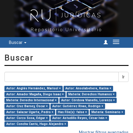
Buscar
Cambiar
navegac
Buscar
Ir
Autor: Anglés Hernández, Marisol ×
Autor: Ansolabehere, Karina ×
Autor: Amador Magaña, Diego Isaac ×
Materia: Derechos Humanos ×
Materia: Derecho Internacional ×
Autor: Córdova Vianello, Lorenzo ×
Autor: Cruz Barney, Óscar ×
Autor: Gutiérrez Rivas, Rodrigo ×
Autor: Salazar Ugarte, Pedro ×
Has File(s): false ×
Materia: Seminario ×
Autor: Corzo Sosa, Edgar ×
Autor: Astudillo Reyes, César Iván ×
Autor: Concha Cantú, Hugo Alejandro ×
Mostrar filtros avanzados