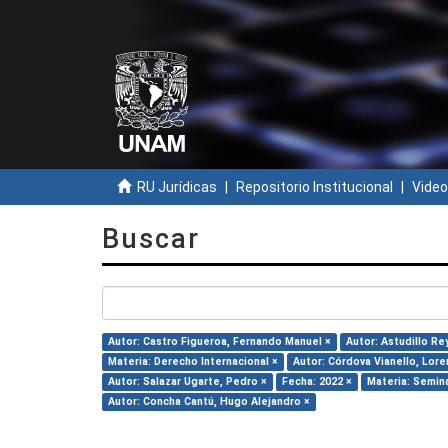
RU Jurídicas
Repositorio Institucional
Video
Buscar
Autor: Castro Figueroa, Fernando Manuel ×
Autor: Astudillo Re
Materia: Derecho Internacional ×
Autor: Córdova Vianello, Lore
Autor: Salazar Ugarte, Pedro ×
Fecha: 2022 ×
Materia: Semina
Autor: Concha Cantú, Hugo Alejandro ×