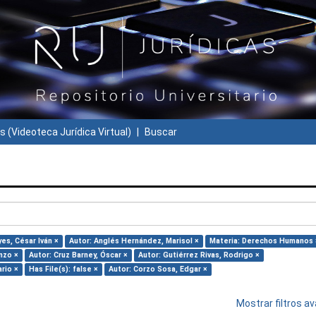
s (Videoteca Jurídica Virtual)
Buscar
yes, César Iván ×
Autor: Anglés Hernández, Marisol ×
Materia: Derechos Humanos 
nzo ×
Autor: Cruz Barney, Óscar ×
Autor: Gutiérrez Rivas, Rodrigo ×
rio ×
Has File(s): false ×
Autor: Corzo Sosa, Edgar ×
Mostrar filtros 