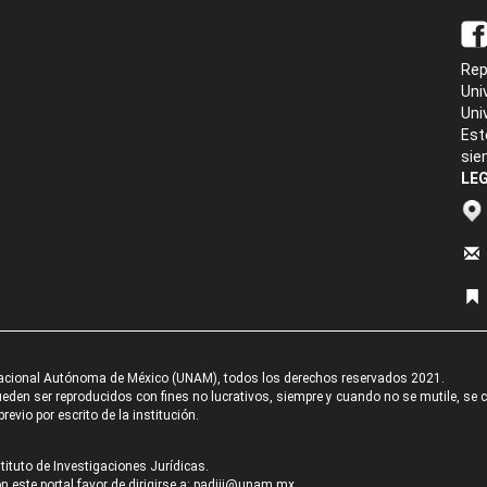
Rep
Uni
Uni
Est
sie
LEG
acional Autónoma de México (UNAM), todos los derechos reservados 2021.
den ser reproducidos con fines no lucrativos, siempre y cuando no se mutile, se cit
revio por escrito de la institución.
tituto de Investigaciones Jurídicas.
 este portal favor de dirigirse a:
padiij@unam.mx