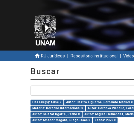
RU Jurídicas
Repositorio Institucional
Video
Buscar
Has File(s): false ×
Autor: Castro Figueroa, Fernando Manuel ×
Materia: Derecho Internacional ×
Autor: Córdova Vianello, Lore
Autor: Salazar Ugarte, Pedro ×
Autor: Anglés Hernández, Maris
Autor: Amador Magaña, Diego Isaac ×
Fecha: 2022 ×