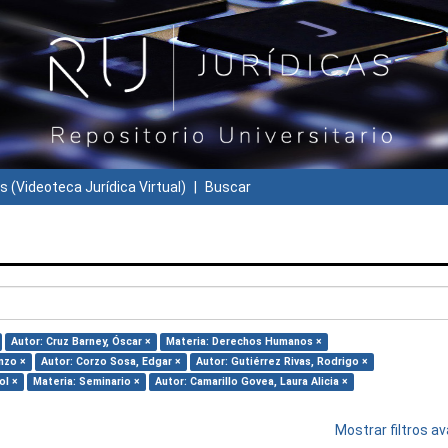
s (Videoteca Jurídica Virtual)
Buscar
Autor: Cruz Barney, Óscar ×
Materia: Derechos Humanos ×
nzo ×
Autor: Corzo Sosa, Edgar ×
Autor: Gutiérrez Rivas, Rodrigo ×
ol ×
Materia: Seminario ×
Autor: Camarillo Govea, Laura Alicia ×
Mostrar filtros 