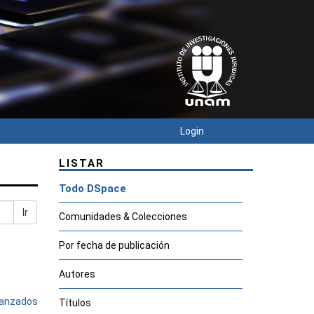
Login
LISTAR
Todo DSpace
Ir
Comunidades & Colecciones
Por fecha de publicación
Autores
avanzados
Títulos