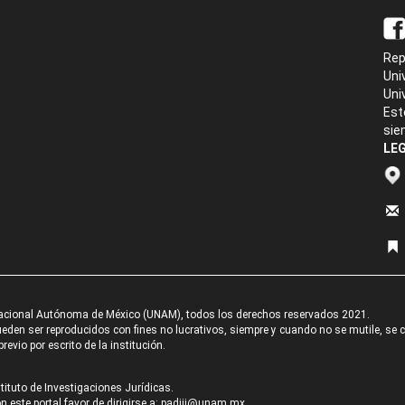
Rep
Uni
Uni
Est
sie
LEG
acional Autónoma de México (UNAM), todos los derechos reservados 2021.
den ser reproducidos con fines no lucrativos, siempre y cuando no se mutile, se cit
revio por escrito de la institución.
tituto de Investigaciones Jurídicas.
 este portal favor de dirigirse a:
padiij@unam.mx