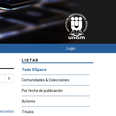
Login
LISTAR
Todo DSpace
Ir
Comunidades & Colecciones
Por fecha de publicación
Autores
avanzados
Títulos