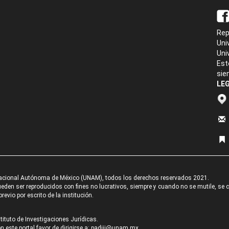
Rep
Uni
Uni
Est
sie
LEG
acional Autónoma de México (UNAM), todos los derechos reservados 2021.
den ser reproducidos con fines no lucrativos, siempre y cuando no se mutile, se cit
revio por escrito de la institución.
tituto de Investigaciones Jurídicas.
 este portal favor de dirigirse a:
padiij@unam.mx