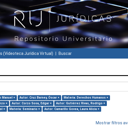
s (Videoteca Jurídica Virtual)
Buscar
o Manuel ×
Autor: Cruz Barney, Óscar ×
Materia: Derechos Humanos ×
nzo ×
Autor: Corzo Sosa, Edgar ×
Autor: Gutiérrez Rivas, Rodrigo ×
ol ×
Materia: Seminario ×
Autor: Camarillo Govea, Laura Alicia ×
Mostrar filtros 