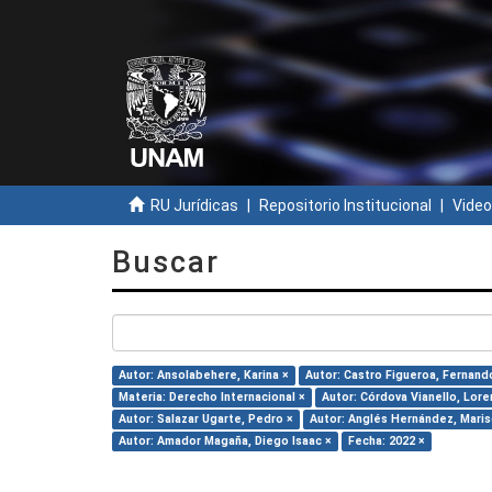
RU Jurídicas
Repositorio Institucional
Video
Buscar
Autor: Ansolabehere, Karina ×
Autor: Castro Figueroa, Fernand
Materia: Derecho Internacional ×
Autor: Córdova Vianello, Lore
Autor: Salazar Ugarte, Pedro ×
Autor: Anglés Hernández, Maris
Autor: Amador Magaña, Diego Isaac ×
Fecha: 2022 ×