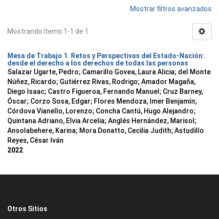
Mostrar filtros avanzados
Mostrando ítems 1-1 de 1
Mesa de Trabajo 1. Retos y Perspectivas del Estado-Nación:
desde el derecho a los derechos de todas las personas
Salazar Ugarte, Pedro
;
Camarillo Govea, Laura Alicia
;
del Monte
Núñez, Ricardo
;
Gutiérrez Rivas, Rodrigo
;
Amador Magaña,
Diego Isaac
;
Castro Figueroa, Fernando Manuel
;
Cruz Barney,
Óscar
;
Corzo Sosa, Edgar
;
Flores Mendoza, Imer Benjamín
;
Córdova Vianello, Lorenzo
;
Concha Cantú, Hugo Alejandro
;
Quintana Adriano, Elvia Arcelia
;
Anglés Hernández, Marisol
;
Ansolabehere, Karina
;
Mora Donatto, Cecilia Judith
;
Astudillo
Reyes, César Iván
2022
Otros Sitios