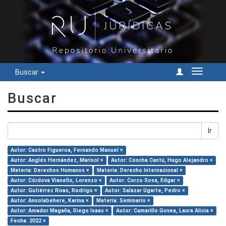
Buscar
Cambiar
navegac
Buscar
Ir
Autor: Castro Figueroa, Fernando Manuel ×
Autor: Anglés Hernández, Marisol ×
Autor: Concha Cantú, Hugo Alejandro ×
Materia: Derechos Humanos ×
Materia: Derecho Internacional ×
Autor: Córdova Vianello, Lorenzo ×
Autor: Corzo Sosa, Edgar ×
Autor: Gutiérrez Rivas, Rodrigo ×
Autor: Salazar Ugarte, Pedro ×
Autor: Ansolabehere, Karina ×
Materia: Seminario ×
Autor: Amador Magaña, Diego Isaac ×
Autor: Camarillo Govea, Laura Alicia ×
Fecha: 2022 ×