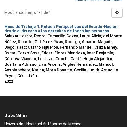
Mostrando ítems 1-1 de 1
Mesa de Trabajo 1. Retos y Perspectivas del Estado-Nación:
desde el derecho a los derechos de todas las personas
Salazar Ugarte, Pedro
;
Camarillo Govea, Laura Alicia
;
del Monte
Núñez, Ricardo
;
Gutiérrez Rivas, Rodrigo
;
Amador Magaña,
Diego Isaac
;
Castro Figueroa, Fernando Manuel
;
Cruz Barney,
Óscar
;
Corzo Sosa, Edgar
;
Flores Mendoza, Imer Benjamín
;
Córdova Vianello, Lorenzo
;
Concha Cantú, Hugo Alejandro
;
Quintana Adriano, Elvia Arcelia
;
Anglés Hernández, Marisol
;
Ansolabehere, Karina
;
Mora Donatto, Cecilia Judith
;
Astudillo
Reyes, César Iván
2022
Otros Sitios
Universidad Nacional Autónoma de México