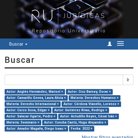
Buscar
Cambiar
navegac
Buscar
Ir
Autor: Anglés Hernández, Marisol ×
Autor: Cruz Barney, Óscar ×
Autor: Camarillo Govea, Laura Alicia ×
Materia: Derechos Humanos ×
Materia: Derecho Internacional ×
Autor: Córdova Vianello, Lorenzo ×
Autor: Corzo Sosa, Edgar ×
Autor: Gutiérrez Rivas, Rodrigo ×
Autor: Salazar Ugarte, Pedro ×
Autor: Astudillo Reyes, César Iván ×
Materia: Seminario ×
Autor: Concha Cantú, Hugo Alejandro ×
Autor: Amador Magaña, Diego Isaac ×
Fecha: 2022 ×
Mostrar filtros avanzados