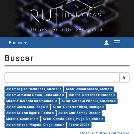
Buscar
Cambiar
navegac
Buscar
Ir
Autor: Anglés Hernández, Marisol ×
Autor: Ansolabehere, Karina ×
Autor: Camarillo Govea, Laura Alicia ×
Materia: Derechos Humanos ×
Materia: Derecho Internacional ×
Autor: Córdova Vianello, Lorenzo ×
Autor: Corzo Sosa, Edgar ×
Autor: Gutiérrez Rivas, Rodrigo ×
Autor: Salazar Ugarte, Pedro ×
Autor: Cruz Barney, Óscar ×
Materia: Seminario ×
Autor: Concha Cantú, Hugo Alejandro ×
Autor: Amador Magaña, Diego Isaac ×
Fecha: 2022 ×
Mostrar filtros avanzados