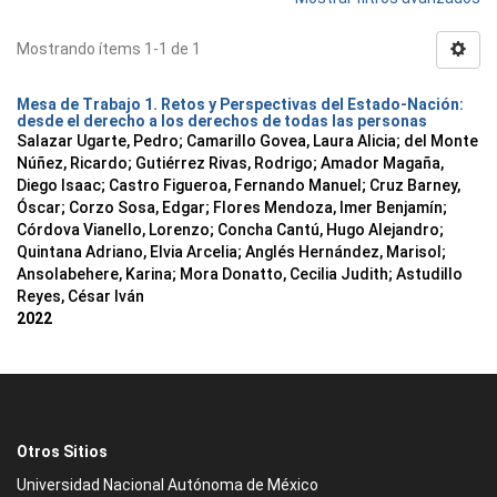
Mostrando ítems 1-1 de 1
Mesa de Trabajo 1. Retos y Perspectivas del Estado-Nación:
desde el derecho a los derechos de todas las personas
Salazar Ugarte, Pedro
;
Camarillo Govea, Laura Alicia
;
del Monte
Núñez, Ricardo
;
Gutiérrez Rivas, Rodrigo
;
Amador Magaña,
Diego Isaac
;
Castro Figueroa, Fernando Manuel
;
Cruz Barney,
Óscar
;
Corzo Sosa, Edgar
;
Flores Mendoza, Imer Benjamín
;
Córdova Vianello, Lorenzo
;
Concha Cantú, Hugo Alejandro
;
Quintana Adriano, Elvia Arcelia
;
Anglés Hernández, Marisol
;
Ansolabehere, Karina
;
Mora Donatto, Cecilia Judith
;
Astudillo
Reyes, César Iván
2022
Otros Sitios
Universidad Nacional Autónoma de México