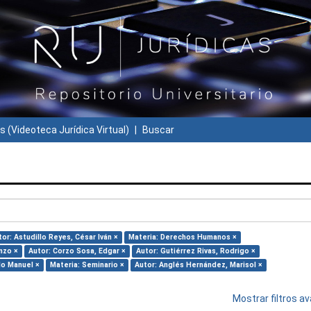
s (Videoteca Jurídica Virtual)
Buscar
tor: Astudillo Reyes, César Iván ×
Materia: Derechos Humanos ×
nzo ×
Autor: Corzo Sosa, Edgar ×
Autor: Gutiérrez Rivas, Rodrigo ×
do Manuel ×
Materia: Seminario ×
Autor: Anglés Hernández, Marisol ×
Mostrar filtros 