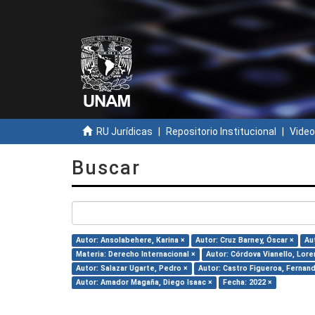
RU Jurídicas
Repositorio Institucional
Video
Buscar
Autor: Ansolabehere, Karina ×
Autor: Cruz Barney, Óscar ×
Au
Materia: Derecho Internacional ×
Autor: Córdova Vianello, Lore
Autor: Salazar Ugarte, Pedro ×
Autor: Castro Figueroa, Fernan
Autor: Amador Magaña, Diego Isaac ×
Fecha: 2022 ×