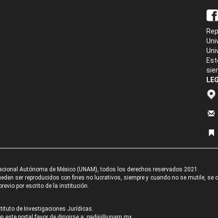
Rep
Uni
Uni
Est
sie
LEG
acional Autónoma de México (UNAM), todos los derechos reservados 2021.
den ser reproducidos con fines no lucrativos, siempre y cuando no se mutile, se cit
revio por escrito de la institución.
tituto de Investigaciones Jurídicas.
 este portal favor de dirigirse a:
padiij@unam.mx