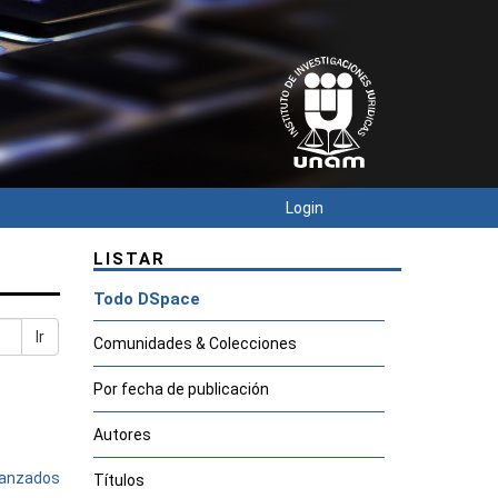
Login
LISTAR
Todo DSpace
Ir
Comunidades & Colecciones
Por fecha de publicación
Autores
avanzados
Títulos