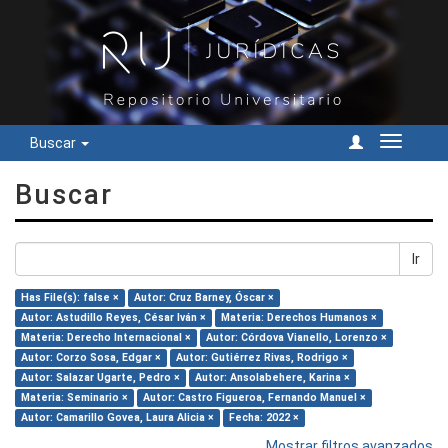
Buscar
Cambiar
navegac
Buscar
Ir
Has File(s): false ×
Autor: Cruz Barney, Óscar ×
Autor: Astudillo Reyes, César Iván ×
Materia: Derechos Humanos ×
Materia: Derecho Internacional ×
Autor: Córdova Vianello, Lorenzo ×
Autor: Corzo Sosa, Edgar ×
Autor: Gutiérrez Rivas, Rodrigo ×
Autor: Salazar Ugarte, Pedro ×
Autor: Ansolabehere, Karina ×
Materia: Seminario ×
Autor: Castro Figueroa, Fernando Manuel ×
Autor: Camarillo Govea, Laura Alicia ×
Fecha: 2022 ×
Mostrar filtros avanzados