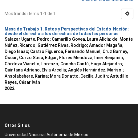
Mostrando ítems 1-1 de 1
Mesa de Trabajo 1. Retos y Perspectivas del Estado-Nación:
desde el derecho a los derechos de todas las personas
Salazar Ugarte, Pedro
;
Camarillo Govea, Laura Alicia
;
del Monte
Núñez, Ricardo
;
Gutiérrez Rivas, Rodrigo
;
Amador Magaña,
Diego Isaac
;
Castro Figueroa, Fernando Manuel
;
Cruz Barney,
Óscar
;
Corzo Sosa, Edgar
;
Flores Mendoza, Imer Benjamín
;
Córdova Vianello, Lorenzo
;
Concha Cantú, Hugo Alejandro
;
Quintana Adriano, Elvia Arcelia
;
Anglés Hernández, Marisol
;
Ansolabehere, Karina
;
Mora Donatto, Cecilia Judith
;
Astudillo
Reyes, César Iván
2022
Otros Sitios
Universidad Nacional Autónoma de México