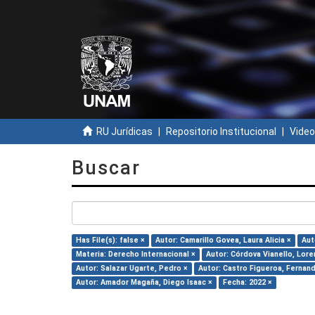
RU Jurídicas
Repositorio Institucional
Video
Buscar
Has File(s): false ×
Autor: Camarillo Govea, Laura Alicia ×
Aut
Materia: Derecho Internacional ×
Autor: Córdova Vianello, Lore
Autor: Salazar Ugarte, Pedro ×
Autor: Castro Figueroa, Fernan
Autor: Amador Magaña, Diego Isaac ×
Fecha: 2022 ×