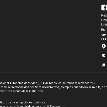
Rep
Uni
Uni
Est
sie
LEG
acional Autónoma de México (UNAM), todos los derechos reservados 2021.
den ser reproducidos con fines no lucrativos, siempre y cuando no se mutile, se cit
revio por escrito de la institución.
tituto de Investigaciones Jurídicas.
 este portal favor de dirigirse a:
padiij@unam.mx