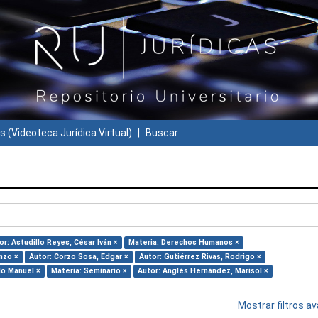
s (Videoteca Jurídica Virtual)
Buscar
or: Astudillo Reyes, César Iván ×
Materia: Derechos Humanos ×
nzo ×
Autor: Corzo Sosa, Edgar ×
Autor: Gutiérrez Rivas, Rodrigo ×
do Manuel ×
Materia: Seminario ×
Autor: Anglés Hernández, Marisol ×
Mostrar filtros 