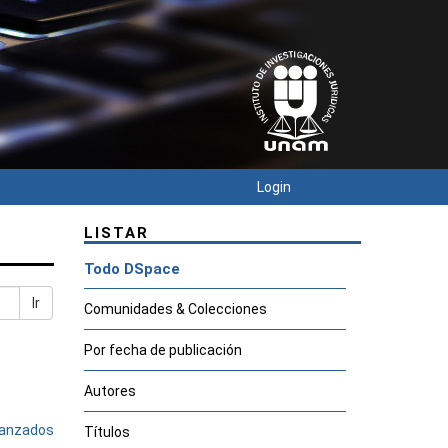
Login
LISTAR
Todo DSpace
Ir
Comunidades & Colecciones
Por fecha de publicación
Autores
avanzados
Títulos