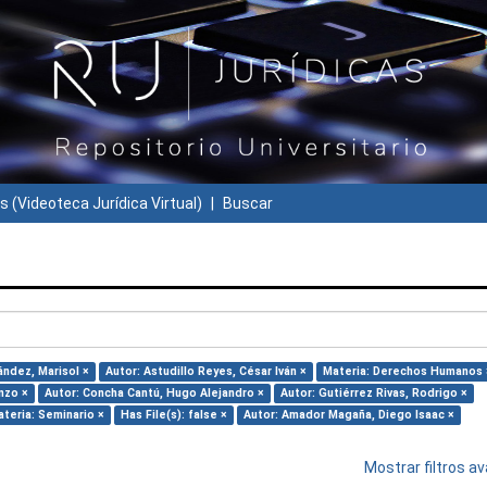
s (Videoteca Jurídica Virtual)
Buscar
ández, Marisol ×
Autor: Astudillo Reyes, César Iván ×
Materia: Derechos Humanos 
nzo ×
Autor: Concha Cantú, Hugo Alejandro ×
Autor: Gutiérrez Rivas, Rodrigo ×
teria: Seminario ×
Has File(s): false ×
Autor: Amador Magaña, Diego Isaac ×
Mostrar filtros 