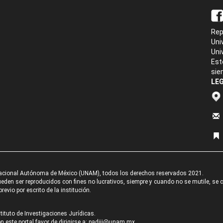
Rep
Uni
Uni
Est
sie
LEG
acional Autónoma de México (UNAM), todos los derechos reservados 2021.
den ser reproducidos con fines no lucrativos, siempre y cuando no se mutile, se cit
revio por escrito de la institución.
tituto de Investigaciones Jurídicas.
 este portal favor de dirigirse a:
padiij@unam.mx