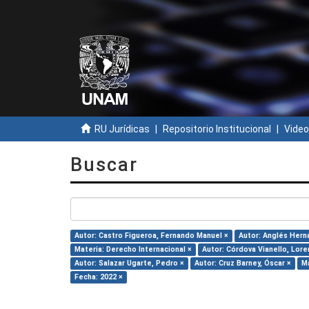
RU Jurídicas
Repositorio Institucional
Video
Buscar
Autor: Castro Figueroa, Fernando Manuel ×
Autor: Anglés Hern
Materia: Derecho Internacional ×
Autor: Córdova Vianello, Lore
Autor: Salazar Ugarte, Pedro ×
Autor: Cruz Barney, Óscar ×
Ma
Fecha: 2022 ×