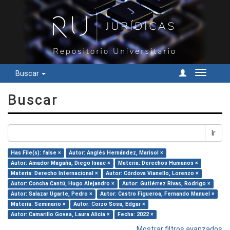
Buscar
Cambiar
navegac
Buscar
Ir
Has File(s): false ×
Autor: Anglés Hernández, Marisol ×
Autor: Amador Magaña, Diego Isaac ×
Materia: Derechos Humanos ×
Materia: Derecho Internacional ×
Autor: Córdova Vianello, Lorenzo ×
Autor: Concha Cantú, Hugo Alejandro ×
Autor: Gutiérrez Rivas, Rodrigo ×
Autor: Salazar Ugarte, Pedro ×
Autor: Castro Figueroa, Fernando Manuel ×
Materia: Seminario ×
Autor: Corzo Sosa, Edgar ×
Autor: Camarillo Govea, Laura Alicia ×
Fecha: 2022 ×
Mostrar filtros avanzados