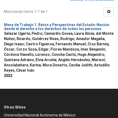
Mostrando ítems 1-1 de 1
Mesa de Trabajo 1. Retos y Perspectivas del Estado-Nación:
desde el derecho a los derechos de todas las personas
Salazar Ugarte, Pedro
;
Camarillo Govea, Laura Alicia
;
del Monte
Núñez, Ricardo
;
Gutiérrez Rivas, Rodrigo
;
Amador Magaña,
Diego Isaac
;
Castro Figueroa, Fernando Manuel
;
Cruz Barney,
Óscar
;
Corzo Sosa, Edgar
;
Flores Mendoza, Imer Benjamín
;
Córdova Vianello, Lorenzo
;
Concha Cantú, Hugo Alejandro
;
Quintana Adriano, Elvia Arcelia
;
Anglés Hernández, Marisol
;
Ansolabehere, Karina
;
Mora Donatto, Cecilia Judith
;
Astudillo
Reyes, César Iván
2022
Otros Sitios
Universidad Nacional Autónoma de México