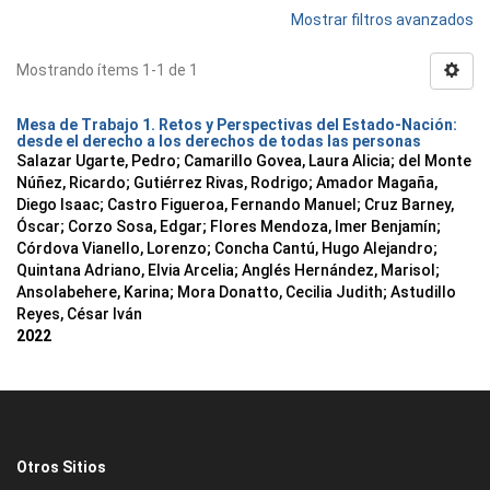
Mostrar filtros avanzados
Mostrando ítems 1-1 de 1
Mesa de Trabajo 1. Retos y Perspectivas del Estado-Nación:
desde el derecho a los derechos de todas las personas
Salazar Ugarte, Pedro
;
Camarillo Govea, Laura Alicia
;
del Monte
Núñez, Ricardo
;
Gutiérrez Rivas, Rodrigo
;
Amador Magaña,
Diego Isaac
;
Castro Figueroa, Fernando Manuel
;
Cruz Barney,
Óscar
;
Corzo Sosa, Edgar
;
Flores Mendoza, Imer Benjamín
;
Córdova Vianello, Lorenzo
;
Concha Cantú, Hugo Alejandro
;
Quintana Adriano, Elvia Arcelia
;
Anglés Hernández, Marisol
;
Ansolabehere, Karina
;
Mora Donatto, Cecilia Judith
;
Astudillo
Reyes, César Iván
2022
Otros Sitios