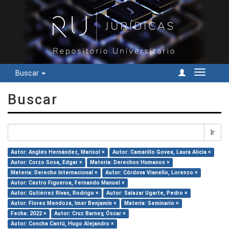
Buscar
Cambiar
navegac
Buscar
Ir
Autor: Anglés Hernández, Marisol ×
Autor: Camarillo Govea, Laura Alicia ×
Autor: Corzo Sosa, Edgar ×
Materia: Derechos Humanos ×
Materia: Derecho Internacional ×
Autor: Córdova Vianello, Lorenzo ×
Autor: Castro Figueroa, Fernando Manuel ×
Autor: Gutiérrez Rivas, Rodrigo ×
Autor: Salazar Ugarte, Pedro ×
Autor: Flores Mendoza, Imer Benjamín ×
Materia: Seminario ×
Fecha: 2022 ×
Autor: Cruz Barney, Óscar ×
Autor: Concha Cantú, Hugo Alejandro ×