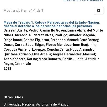
Mostrando ítems 1-1 de 1
Mesa de Trabajo 1. Retos y Perspectivas del Estado-Nación:
desde el derecho a los derechos de todas las personas
Salazar Ugarte, Pedro
;
Camarillo Govea, Laura Alicia
;
del Monte
Núñez, Ricardo
;
Gutiérrez Rivas, Rodrigo
;
Amador Magaña,
Diego Isaac
;
Castro Figueroa, Fernando Manuel
;
Cruz Barney,
Óscar
;
Corzo Sosa, Edgar
;
Flores Mendoza, Imer Benjamín
;
Córdova Vianello, Lorenzo
;
Concha Cantú, Hugo Alejandro
;
Quintana Adriano, Elvia Arcelia
;
Anglés Hernández, Marisol
;
Ansolabehere, Karina
;
Mora Donatto, Cecilia Judith
;
Astudillo
Reyes, César Iván
2022
Otros Sitios
Universidad Nacional Autónoma de México