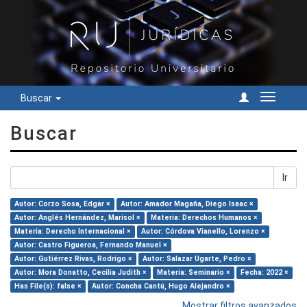
Buscar
Cambiar
navegac
Buscar
Ir
Autor: Corzo Sosa, Edgar ×
Autor: Amador Magaña, Diego Isaac ×
Autor: Anglés Hernández, Marisol ×
Materia: Derechos Humanos ×
Materia: Derecho Internacional ×
Autor: Córdova Vianello, Lorenzo ×
Autor: Castro Figueroa, Fernando Manuel ×
Autor: Gutiérrez Rivas, Rodrigo ×
Autor: Salazar Ugarte, Pedro ×
Autor: Mora Donatto, Cecilia Judith ×
Materia: Seminario ×
Fecha: 2022 ×
Has File(s): false ×
Autor: Concha Cantú, Hugo Alejandro ×
Mostrar filtros avanzados