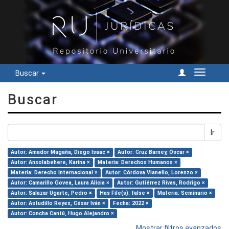
Buscar
Cambiar
navegac
Buscar
Ir
Autor: Amador Magaña, Diego Isaac ×
Autor: Cruz Barney, Óscar ×
Autor: Ansolabehere, Karina ×
Materia: Derechos Humanos ×
Materia: Derecho Internacional ×
Autor: Córdova Vianello, Lorenzo ×
Autor: Camarillo Govea, Laura Alicia ×
Autor: Gutiérrez Rivas, Rodrigo ×
Autor: Salazar Ugarte, Pedro ×
Has File(s): false ×
Materia: Seminario ×
Autor: Astudillo Reyes, César Iván ×
Fecha: 2022 ×
Autor: Concha Cantú, Hugo Alejandro ×
Mostrar filtros avanzados