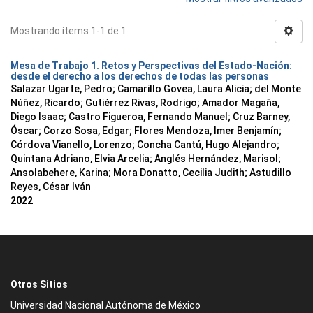
Mostrando ítems 1-1 de 1
Mesa de Trabajo 1. Retos y Perspectivas del Estado-Nación:
desde el derecho a los derechos de todas las personas
Salazar Ugarte, Pedro
;
Camarillo Govea, Laura Alicia
;
del Monte
Núñez, Ricardo
;
Gutiérrez Rivas, Rodrigo
;
Amador Magaña,
Diego Isaac
;
Castro Figueroa, Fernando Manuel
;
Cruz Barney,
Óscar
;
Corzo Sosa, Edgar
;
Flores Mendoza, Imer Benjamín
;
Córdova Vianello, Lorenzo
;
Concha Cantú, Hugo Alejandro
;
Quintana Adriano, Elvia Arcelia
;
Anglés Hernández, Marisol
;
Ansolabehere, Karina
;
Mora Donatto, Cecilia Judith
;
Astudillo
Reyes, César Iván
2022
Otros Sitios
Universidad Nacional Autónoma de México