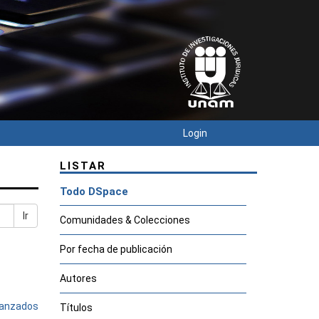
Login
LISTAR
Todo DSpace
Ir
Comunidades & Colecciones
Por fecha de publicación
Autores
avanzados
Títulos