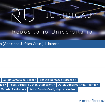
s (Videoteca Jurídica Virtual)
Buscar
Autor: Corzo Sosa, Edgar ×
Materia: Derechos Humanos ×
nzo ×
Autor: Camarillo Govea, Laura Alicia ×
Autor: Gutiérrez Rivas, Rodrigo ×
Materia: Seminario ×
Autor: Concha Cantú, Hugo Alejandro ×
Mostrar filtros 