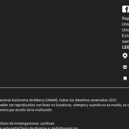
Rep
Uni
Uni
Est
sie
LEG
acional Autónoma de México (UNAM), todos los derechos reservados 2021.
den ser reproducidos con fines no lucrativos, siempre y cuando no se mutile, se cit
revio por escrito de la institución.
tituto de Investigaciones Jurídicas.
 este portal favor de dirigirse a:
padiij@unam.mx