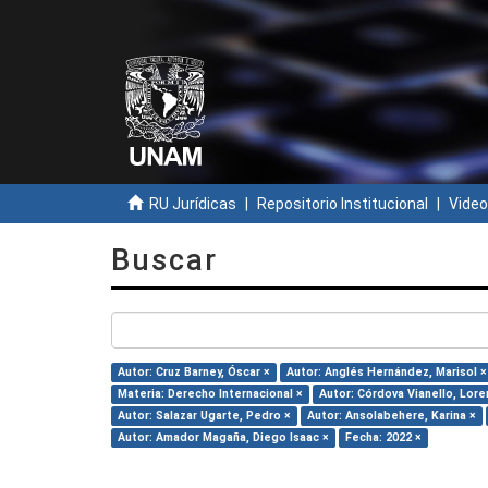
RU Jurídicas
Repositorio Institucional
Video
Buscar
Autor: Cruz Barney, Óscar ×
Autor: Anglés Hernández, Marisol ×
Materia: Derecho Internacional ×
Autor: Córdova Vianello, Lore
Autor: Salazar Ugarte, Pedro ×
Autor: Ansolabehere, Karina ×
Autor: Amador Magaña, Diego Isaac ×
Fecha: 2022 ×