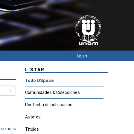
Login
LISTAR
Todo DSpace
Ir
Comunidades & Colecciones
Por fecha de publicación
Autores
avanzados
Títulos