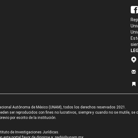
Rep
Uni
Uni
Est
sie
LEG
acional Autónoma de México (UNAM), todos los derechos reservados 2021.
den ser reproducidos con fines no lucrativos, siempre y cuando no se mutile, se cit
revio por escrito de la institución.
tituto de Investigaciones Jurídicas.
 este portal favor de dirigirse a:
padiij@unam.mx