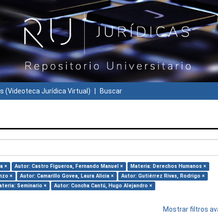
s (Videoteca Jurídica Virtual)
Buscar
a ×
Autor: Castro Figueroa, Fernando Manuel ×
Materia: Derechos Humanos ×
nzo ×
Autor: Camarillo Govea, Laura Alicia ×
Autor: Gutiérrez Rivas, Rodrigo ×
teria: Seminario ×
Autor: Concha Cantú, Hugo Alejandro ×
Mostrar filtros 