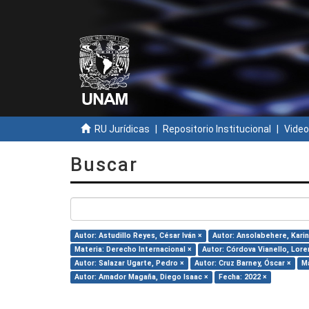
RU Jurídicas
Repositorio Institucional
Video
Buscar
Autor: Astudillo Reyes, César Iván ×
Autor: Ansolabehere, Karin
Materia: Derecho Internacional ×
Autor: Córdova Vianello, Lore
Autor: Salazar Ugarte, Pedro ×
Autor: Cruz Barney, Óscar ×
Ma
Autor: Amador Magaña, Diego Isaac ×
Fecha: 2022 ×