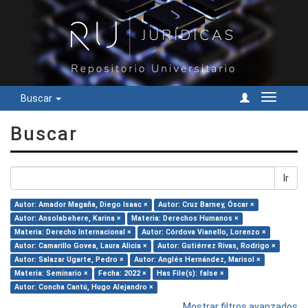
Buscar
Cambiar
navegac
Buscar
Ir
Autor: Amador Magaña, Diego Isaac ×
Autor: Cruz Barney, Óscar ×
Autor: Ansolabehere, Karina ×
Materia: Derechos Humanos ×
Materia: Derecho Internacional ×
Autor: Córdova Vianello, Lorenzo ×
Autor: Camarillo Govea, Laura Alicia ×
Autor: Gutiérrez Rivas, Rodrigo ×
Autor: Salazar Ugarte, Pedro ×
Autor: Anglés Hernández, Marisol ×
Materia: Seminario ×
Fecha: 2022 ×
Has File(s): false ×
Autor: Concha Cantú, Hugo Alejandro ×
Mostrar filtros avanzados