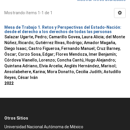
Mostrando ítems 1-1 de 1
Mesa de Trabajo 1. Retos y Perspectivas del Estado-Nación:
desde el derecho a los derechos de todas las personas
Salazar Ugarte, Pedro
;
Camarillo Govea, Laura Alicia
;
del Monte
Núñez, Ricardo
;
Gutiérrez Rivas, Rodrigo
;
Amador Magaña,
Diego Isaac
;
Castro Figueroa, Fernando Manuel
;
Cruz Barney,
Óscar
;
Corzo Sosa, Edgar
;
Flores Mendoza, Imer Benjamín
;
Córdova Vianello, Lorenzo
;
Concha Cantú, Hugo Alejandro
;
Quintana Adriano, Elvia Arcelia
;
Anglés Hernández, Marisol
;
Ansolabehere, Karina
;
Mora Donatto, Cecilia Judith
;
Astudillo
Reyes, César Iván
2022
Otros Sitios
Universidad Nacional Autónoma de México