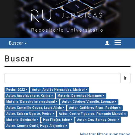
Buscar
Cambiar
navegac
Buscar
Ir
Fecha: 2022 ×
Autor: Anglés Hernández, Marisol ×
Autor: Ansolabehere, Karina ×
Materia: Derechos Humanos ×
Materia: Derecho Internacional ×
Autor: Córdova Vianello, Lorenzo ×
Autor: Camarillo Govea, Laura Alicia ×
Autor: Gutiérrez Rivas, Rodrigo ×
Autor: Salazar Ugarte, Pedro ×
Autor: Castro Figueroa, Fernando Manuel ×
Materia: Seminario ×
Has File(s): false ×
Autor: Cruz Barney, Óscar ×
Autor: Concha Cantú, Hugo Alejandro ×
Mostrar filtros avanzados