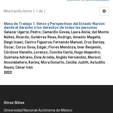
Mostrando ítems 1-1 de 1
Mesa de Trabajo 1. Retos y Perspectivas del Estado-Nación:
desde el derecho a los derechos de todas las personas
Salazar Ugarte, Pedro
;
Camarillo Govea, Laura Alicia
;
del Monte
Núñez, Ricardo
;
Gutiérrez Rivas, Rodrigo
;
Amador Magaña,
Diego Isaac
;
Castro Figueroa, Fernando Manuel
;
Cruz Barney,
Óscar
;
Corzo Sosa, Edgar
;
Flores Mendoza, Imer Benjamín
;
Córdova Vianello, Lorenzo
;
Concha Cantú, Hugo Alejandro
;
Quintana Adriano, Elvia Arcelia
;
Anglés Hernández, Marisol
;
Ansolabehere, Karina
;
Mora Donatto, Cecilia Judith
;
Astudillo
Reyes, César Iván
2022
Otros Sitios
Universidad Nacional Autónoma de México