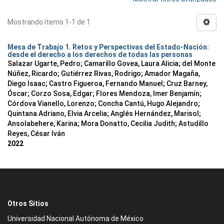
Mostrando ítems 1-1 de 1
Mesa de Trabajo 1. Retos y Perspectivas del Estado-Nación:
desde el derecho a los derechos de todas las personas
Salazar Ugarte, Pedro
;
Camarillo Govea, Laura Alicia
;
del Monte
Núñez, Ricardo
;
Gutiérrez Rivas, Rodrigo
;
Amador Magaña,
Diego Isaac
;
Castro Figueroa, Fernando Manuel
;
Cruz Barney,
Óscar
;
Corzo Sosa, Edgar
;
Flores Mendoza, Imer Benjamín
;
Córdova Vianello, Lorenzo
;
Concha Cantú, Hugo Alejandro
;
Quintana Adriano, Elvia Arcelia
;
Anglés Hernández, Marisol
;
Ansolabehere, Karina
;
Mora Donatto, Cecilia Judith
;
Astudillo
Reyes, César Iván
2022
Otros Sitios
Universidad Nacional Autónoma de México