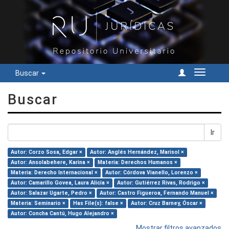
Buscar
Cambiar
navegac
Buscar
Ir
Autor: Corzo Sosa, Edgar ×
Autor: Anglés Hernández, Marisol ×
Autor: Ansolabehere, Karina ×
Materia: Derechos Humanos ×
Materia: Derecho Internacional ×
Autor: Córdova Vianello, Lorenzo ×
Autor: Camarillo Govea, Laura Alicia ×
Autor: Gutiérrez Rivas, Rodrigo ×
Autor: Salazar Ugarte, Pedro ×
Autor: Castro Figueroa, Fernando Manuel ×
Materia: Seminario ×
Has File(s): false ×
Autor: Cruz Barney, Óscar ×
Autor: Concha Cantú, Hugo Alejandro ×
Mostrar filtros avanzados