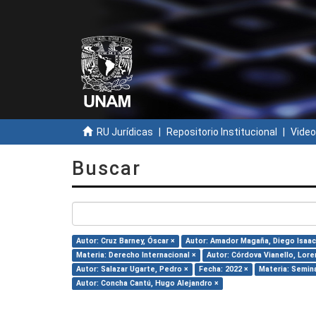
RU Jurídicas
Repositorio Institucional
Video
Buscar
Autor: Cruz Barney, Óscar ×
Autor: Amador Magaña, Diego Isaac
Materia: Derecho Internacional ×
Autor: Córdova Vianello, Lore
Autor: Salazar Ugarte, Pedro ×
Fecha: 2022 ×
Materia: Semina
Autor: Concha Cantú, Hugo Alejandro ×