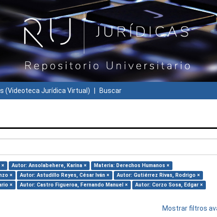
s (Videoteca Jurídica Virtual)
Buscar
 ×
Autor: Ansolabehere, Karina ×
Materia: Derechos Humanos ×
nzo ×
Autor: Astudillo Reyes, César Iván ×
Autor: Gutiérrez Rivas, Rodrigo ×
rio ×
Autor: Castro Figueroa, Fernando Manuel ×
Autor: Corzo Sosa, Edgar ×
Mostrar filtros 