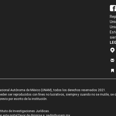
Rep
Uni
Uni
Est
sie
LEG
acional Autónoma de México (UNAM), todos los derechos reservados 2021.
den ser reproducidos con fines no lucrativos, siempre y cuando no se mutile, se cit
revio por escrito de la institución.
tituto de Investigaciones Jurídicas.
 este portal favor de dirigirse a:
padiij@unam.mx