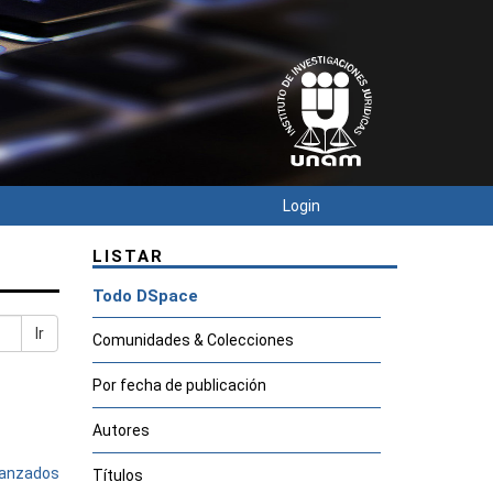
Login
LISTAR
Todo DSpace
Ir
Comunidades & Colecciones
Por fecha de publicación
Autores
avanzados
Títulos