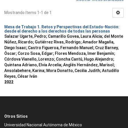
Mostrando ítems 1-1 de 1
Mesa de Trabajo 1. Retos y Perspectivas del Estado-Nación:
desde el derecho a los derechos de todas las personas
Salazar Ugarte, Pedro
;
Camarillo Govea, Laura Alicia
;
del Monte
Núñez, Ricardo
;
Gutiérrez Rivas, Rodrigo
;
Amador Magaña,
Diego Isaac
;
Castro Figueroa, Fernando Manuel
;
Cruz Barney,
Óscar
;
Corzo Sosa, Edgar
;
Flores Mendoza, Imer Benjamín
;
Córdova Vianello, Lorenzo
;
Concha Cantú, Hugo Alejandro
;
Quintana Adriano, Elvia Arcelia
;
Anglés Hernández, Marisol
;
Ansolabehere, Karina
;
Mora Donatto, Cecilia Judith
;
Astudillo
Reyes, César Iván
2022
Otros Sitios
Universidad Nacional Autónoma de México