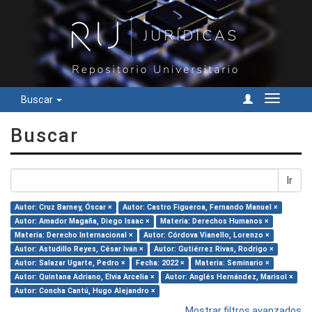
Buscar
Cambiar
navegac
Buscar
Ir
Autor: Cruz Barney, Óscar ×
Autor: Castro Figueroa, Fernando Manuel ×
Autor: Amador Magaña, Diego Isaac ×
Materia: Derechos Humanos ×
Materia: Derecho Internacional ×
Autor: Córdova Vianello, Lorenzo ×
Autor: Astudillo Reyes, César Iván ×
Autor: Gutiérrez Rivas, Rodrigo ×
Autor: Salazar Ugarte, Pedro ×
Fecha: 2022 ×
Materia: Seminario ×
Autor: Quintana Adriano, Elvia Arcelia ×
Autor: Anglés Hernández, Marisol ×
Autor: Concha Cantú, Hugo Alejandro ×
Mostrar filtros avanzados