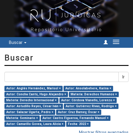
Buscar
Cambiar
navegac
Buscar
Ir
Autor: Anglés Hernández, Marisol ×
Autor: Ansolabehere, Karina ×
Autor: Concha Cantú, Hugo Alejandro ×
Materia: Derechos Humanos ×
Materia: Derecho Internacional ×
Autor: Córdova Vianello, Lorenzo ×
Autor: Astudillo Reyes, César Iván ×
Autor: Gutiérrez Rivas, Rodrigo ×
Autor: Salazar Ugarte, Pedro ×
Autor: Cruz Barney, Óscar ×
Materia: Seminario ×
Autor: Castro Figueroa, Fernando Manuel ×
Autor: Camarillo Govea, Laura Alicia ×
Fecha: 2022 ×
Mostrar filtros avanzados