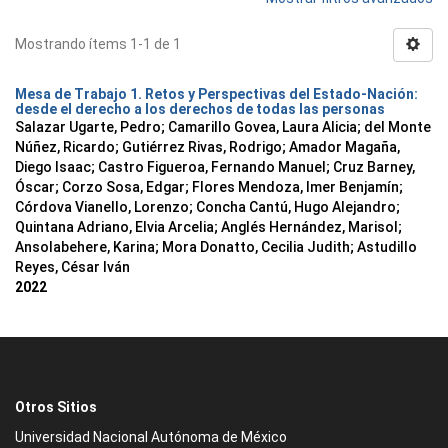
Mostrando ítems 1-1 de 1
Mesa de Trabajo 1. Retos y Perspectivas del Estado-Nación:
desde el derecho a los derechos de todas las personas
Salazar Ugarte, Pedro
;
Camarillo Govea, Laura Alicia
;
del Monte
Núñez, Ricardo
;
Gutiérrez Rivas, Rodrigo
;
Amador Magaña,
Diego Isaac
;
Castro Figueroa, Fernando Manuel
;
Cruz Barney,
Óscar
;
Corzo Sosa, Edgar
;
Flores Mendoza, Imer Benjamín
;
Córdova Vianello, Lorenzo
;
Concha Cantú, Hugo Alejandro
;
Quintana Adriano, Elvia Arcelia
;
Anglés Hernández, Marisol
;
Ansolabehere, Karina
;
Mora Donatto, Cecilia Judith
;
Astudillo
Reyes, César Iván
2022
Otros Sitios
Universidad Nacional Autónoma de México