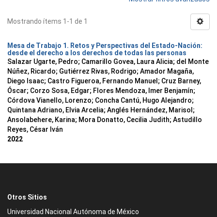
Mostrando ítems 1-1 de 1
Mesa de Trabajo 1. Retos y Perspectivas del Estado-Nación:
desde el derecho a los derechos de todas las personas
Salazar Ugarte, Pedro
;
Camarillo Govea, Laura Alicia
;
del Monte
Núñez, Ricardo
;
Gutiérrez Rivas, Rodrigo
;
Amador Magaña,
Diego Isaac
;
Castro Figueroa, Fernando Manuel
;
Cruz Barney,
Óscar
;
Corzo Sosa, Edgar
;
Flores Mendoza, Imer Benjamín
;
Córdova Vianello, Lorenzo
;
Concha Cantú, Hugo Alejandro
;
Quintana Adriano, Elvia Arcelia
;
Anglés Hernández, Marisol
;
Ansolabehere, Karina
;
Mora Donatto, Cecilia Judith
;
Astudillo
Reyes, César Iván
2022
Otros Sitios
Universidad Nacional Autónoma de México