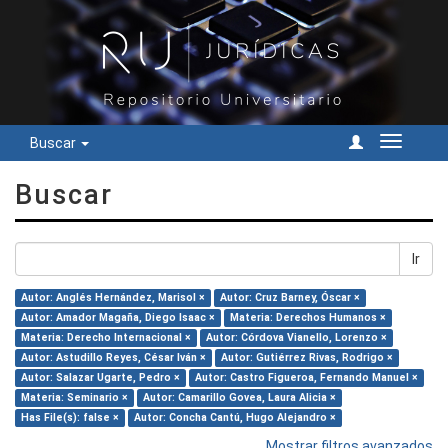
Buscar
Cambiar
navegac
Buscar
Ir
Autor: Anglés Hernández, Marisol ×
Autor: Cruz Barney, Óscar ×
Autor: Amador Magaña, Diego Isaac ×
Materia: Derechos Humanos ×
Materia: Derecho Internacional ×
Autor: Córdova Vianello, Lorenzo ×
Autor: Astudillo Reyes, César Iván ×
Autor: Gutiérrez Rivas, Rodrigo ×
Autor: Salazar Ugarte, Pedro ×
Autor: Castro Figueroa, Fernando Manuel ×
Materia: Seminario ×
Autor: Camarillo Govea, Laura Alicia ×
Has File(s): false ×
Autor: Concha Cantú, Hugo Alejandro ×
Mostrar filtros avanzados