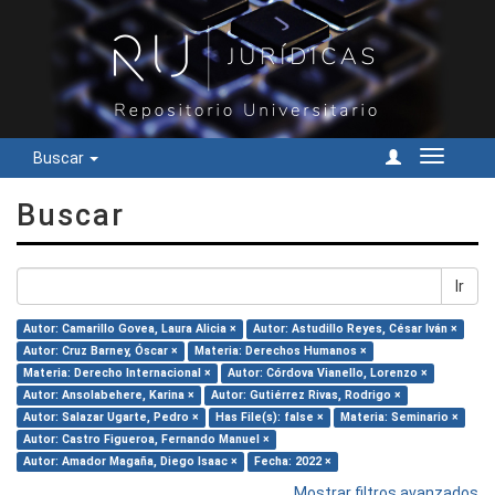
Buscar
Cambiar
navegac
Buscar
Ir
Autor: Camarillo Govea, Laura Alicia ×
Autor: Astudillo Reyes, César Iván ×
Autor: Cruz Barney, Óscar ×
Materia: Derechos Humanos ×
Materia: Derecho Internacional ×
Autor: Córdova Vianello, Lorenzo ×
Autor: Ansolabehere, Karina ×
Autor: Gutiérrez Rivas, Rodrigo ×
Autor: Salazar Ugarte, Pedro ×
Has File(s): false ×
Materia: Seminario ×
Autor: Castro Figueroa, Fernando Manuel ×
Autor: Amador Magaña, Diego Isaac ×
Fecha: 2022 ×
Mostrar filtros avanzados