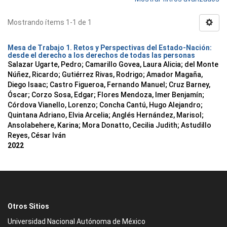
Mostrando ítems 1-1 de 1
Mesa de Trabajo 1. Retos y Perspectivas del Estado-Nación:
desde el derecho a los derechos de todas las personas
Salazar Ugarte, Pedro
;
Camarillo Govea, Laura Alicia
;
del Monte
Núñez, Ricardo
;
Gutiérrez Rivas, Rodrigo
;
Amador Magaña,
Diego Isaac
;
Castro Figueroa, Fernando Manuel
;
Cruz Barney,
Óscar
;
Corzo Sosa, Edgar
;
Flores Mendoza, Imer Benjamín
;
Córdova Vianello, Lorenzo
;
Concha Cantú, Hugo Alejandro
;
Quintana Adriano, Elvia Arcelia
;
Anglés Hernández, Marisol
;
Ansolabehere, Karina
;
Mora Donatto, Cecilia Judith
;
Astudillo
Reyes, César Iván
2022
Otros Sitios
Universidad Nacional Autónoma de México