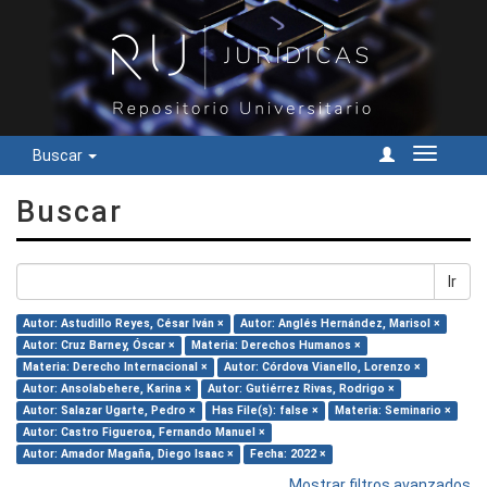
Buscar
Cambiar
navegac
Buscar
Ir
Autor: Astudillo Reyes, César Iván ×
Autor: Anglés Hernández, Marisol ×
Autor: Cruz Barney, Óscar ×
Materia: Derechos Humanos ×
Materia: Derecho Internacional ×
Autor: Córdova Vianello, Lorenzo ×
Autor: Ansolabehere, Karina ×
Autor: Gutiérrez Rivas, Rodrigo ×
Autor: Salazar Ugarte, Pedro ×
Has File(s): false ×
Materia: Seminario ×
Autor: Castro Figueroa, Fernando Manuel ×
Autor: Amador Magaña, Diego Isaac ×
Fecha: 2022 ×
Mostrar filtros avanzados