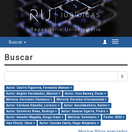
Buscar
Cambiar
navegac
Buscar
Ir
Autor: Castro Figueroa, Fernando Manuel ×
Autor: Anglés Hernández, Marisol ×
Autor: Cruz Barney, Óscar ×
Materia: Derechos Humanos ×
Materia: Derecho Internacional ×
Autor: Córdova Vianello, Lorenzo ×
Autor: Ansolabehere, Karina ×
Autor: Gutiérrez Rivas, Rodrigo ×
Autor: Salazar Ugarte, Pedro ×
Autor: Amador Magaña, Diego Isaac ×
Materia: Seminario ×
Fecha: 2022 ×
Has File(s): false ×
Autor: Concha Cantú, Hugo Alejandro ×
Mostrar filtros avanzados