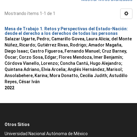
Mostrando ítems 1-1 de 1
Mesa de Trabajo 1. Retos y Perspectivas del Estado-Nación:
desde el derecho a los derechos de todas las personas
Salazar Ugarte, Pedro
;
Camarillo Govea, Laura Alicia
;
del Monte
Núñez, Ricardo
;
Gutiérrez Rivas, Rodrigo
;
Amador Magaña,
Diego Isaac
;
Castro Figueroa, Fernando Manuel
;
Cruz Barney,
Óscar
;
Corzo Sosa, Edgar
;
Flores Mendoza, Imer Benjamín
;
Córdova Vianello, Lorenzo
;
Concha Cantú, Hugo Alejandro
;
Quintana Adriano, Elvia Arcelia
;
Anglés Hernández, Marisol
;
Ansolabehere, Karina
;
Mora Donatto, Cecilia Judith
;
Astudillo
Reyes, César Iván
2022
Otros Sitios
Universidad Nacional Autónoma de México