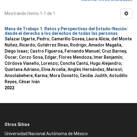
Mostrando ítems 1-1 de 1
Mesa de Trabajo 1. Retos y Perspectivas del Estado-Nación:
desde el derecho a los derechos de todas las personas
Salazar Ugarte, Pedro
;
Camarillo Govea, Laura Alicia
;
del Monte
Núñez, Ricardo
;
Gutiérrez Rivas, Rodrigo
;
Amador Magaña,
Diego Isaac
;
Castro Figueroa, Fernando Manuel
;
Cruz Barney,
Óscar
;
Corzo Sosa, Edgar
;
Flores Mendoza, Imer Benjamín
;
Córdova Vianello, Lorenzo
;
Concha Cantú, Hugo Alejandro
;
Quintana Adriano, Elvia Arcelia
;
Anglés Hernández, Marisol
;
Ansolabehere, Karina
;
Mora Donatto, Cecilia Judith
;
Astudillo
Reyes, César Iván
2022
Otros Sitios
Universidad Nacional Autónoma de México