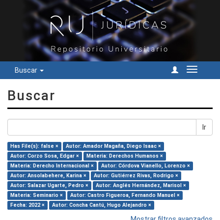
Buscar
Cambiar
navegac
Buscar
Ir
Has File(s): false ×
Autor: Amador Magaña, Diego Isaac ×
Autor: Corzo Sosa, Edgar ×
Materia: Derechos Humanos ×
Materia: Derecho Internacional ×
Autor: Córdova Vianello, Lorenzo ×
Autor: Ansolabehere, Karina ×
Autor: Gutiérrez Rivas, Rodrigo ×
Autor: Salazar Ugarte, Pedro ×
Autor: Anglés Hernández, Marisol ×
Materia: Seminario ×
Autor: Castro Figueroa, Fernando Manuel ×
Fecha: 2022 ×
Autor: Concha Cantú, Hugo Alejandro ×
Mostrar filtros avanzados