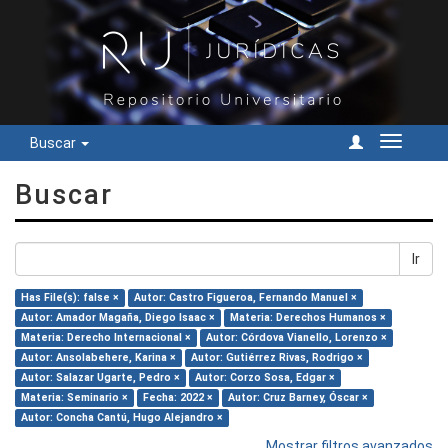
Buscar
Cambiar
navegac
Buscar
Ir
Has File(s): false ×
Autor: Castro Figueroa, Fernando Manuel ×
Autor: Amador Magaña, Diego Isaac ×
Materia: Derechos Humanos ×
Materia: Derecho Internacional ×
Autor: Córdova Vianello, Lorenzo ×
Autor: Ansolabehere, Karina ×
Autor: Gutiérrez Rivas, Rodrigo ×
Autor: Salazar Ugarte, Pedro ×
Autor: Corzo Sosa, Edgar ×
Materia: Seminario ×
Fecha: 2022 ×
Autor: Cruz Barney, Óscar ×
Autor: Concha Cantú, Hugo Alejandro ×
Mostrar filtros avanzados