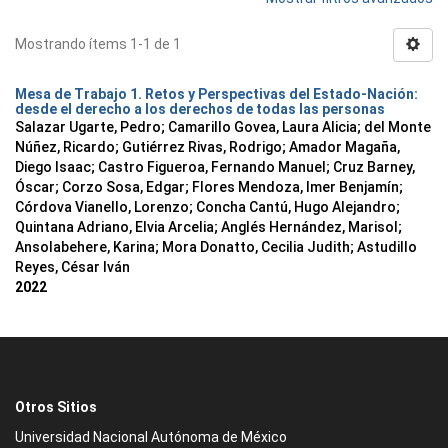
Mostrando ítems 1-1 de 1
Mesa de Trabajo 1. Retos y Perspectivas del Estado-Nación:
desde el derecho a los derechos de todas las personas
Salazar Ugarte, Pedro
;
Camarillo Govea, Laura Alicia
;
del Monte
Núñez, Ricardo
;
Gutiérrez Rivas, Rodrigo
;
Amador Magaña,
Diego Isaac
;
Castro Figueroa, Fernando Manuel
;
Cruz Barney,
Óscar
;
Corzo Sosa, Edgar
;
Flores Mendoza, Imer Benjamín
;
Córdova Vianello, Lorenzo
;
Concha Cantú, Hugo Alejandro
;
Quintana Adriano, Elvia Arcelia
;
Anglés Hernández, Marisol
;
Ansolabehere, Karina
;
Mora Donatto, Cecilia Judith
;
Astudillo
Reyes, César Iván
2022
Otros Sitios
Universidad Nacional Autónoma de México