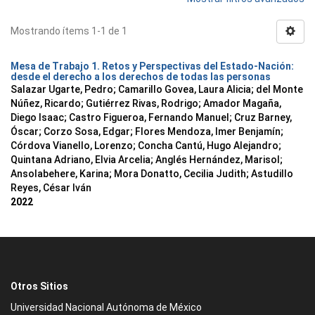
Mostrando ítems 1-1 de 1
Mesa de Trabajo 1. Retos y Perspectivas del Estado-Nación:
desde el derecho a los derechos de todas las personas
Salazar Ugarte, Pedro
;
Camarillo Govea, Laura Alicia
;
del Monte
Núñez, Ricardo
;
Gutiérrez Rivas, Rodrigo
;
Amador Magaña,
Diego Isaac
;
Castro Figueroa, Fernando Manuel
;
Cruz Barney,
Óscar
;
Corzo Sosa, Edgar
;
Flores Mendoza, Imer Benjamín
;
Córdova Vianello, Lorenzo
;
Concha Cantú, Hugo Alejandro
;
Quintana Adriano, Elvia Arcelia
;
Anglés Hernández, Marisol
;
Ansolabehere, Karina
;
Mora Donatto, Cecilia Judith
;
Astudillo
Reyes, César Iván
2022
Otros Sitios
Universidad Nacional Autónoma de México