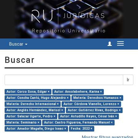
Buscar
Cambiar
navegac
Buscar
Ir
Autor: Corzo Sosa, Edgar ×
Autor: Ansolabehere, Karina ×
Autor: Concha Cantú, Hugo Alejandro ×
Materia: Derechos Humanos ×
Materia: Derecho Internacional ×
Autor: Córdova Vianello, Lorenzo ×
Autor: Anglés Hernández, Marisol ×
Autor: Gutiérrez Rivas, Rodrigo ×
Autor: Salazar Ugarte, Pedro ×
Autor: Astudillo Reyes, César Iván ×
Materia: Seminario ×
Autor: Castro Figueroa, Fernando Manuel ×
Autor: Amador Magaña, Diego Isaac ×
Fecha: 2022 ×
Mostrar filtros avanzados