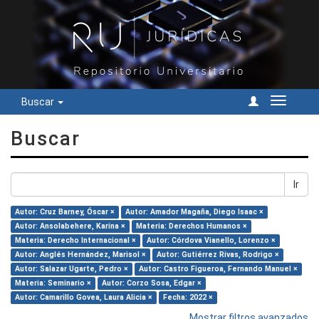
Buscar
Cambiar
navegac
Buscar
Ir
Autor: Cruz Barney, Óscar ×
Autor: Amador Magaña, Diego Isaac ×
Autor: Ansolabehere, Karina ×
Materia: Derechos Humanos ×
Materia: Derecho Internacional ×
Autor: Córdova Vianello, Lorenzo ×
Autor: Anglés Hernández, Marisol ×
Autor: Gutiérrez Rivas, Rodrigo ×
Autor: Salazar Ugarte, Pedro ×
Autor: Castro Figueroa, Fernando Manuel ×
Materia: Seminario ×
Autor: Corzo Sosa, Edgar ×
Autor: Camarillo Govea, Laura Alicia ×
Fecha: 2022 ×
Mostrar filtros avanzados