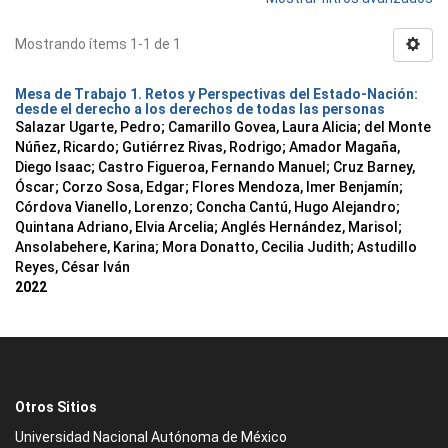
Mostrando ítems 1-1 de 1
Mesa de Trabajo 1. Retos y Perspectivas del Estado-Nación:
desde el derecho a los derechos de todas las personas
Salazar Ugarte, Pedro
;
Camarillo Govea, Laura Alicia
;
del Monte
Núñez, Ricardo
;
Gutiérrez Rivas, Rodrigo
;
Amador Magaña,
Diego Isaac
;
Castro Figueroa, Fernando Manuel
;
Cruz Barney,
Óscar
;
Corzo Sosa, Edgar
;
Flores Mendoza, Imer Benjamín
;
Córdova Vianello, Lorenzo
;
Concha Cantú, Hugo Alejandro
;
Quintana Adriano, Elvia Arcelia
;
Anglés Hernández, Marisol
;
Ansolabehere, Karina
;
Mora Donatto, Cecilia Judith
;
Astudillo
Reyes, César Iván
2022
Otros Sitios
Universidad Nacional Autónoma de México