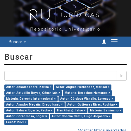
Buscar
Cambiar
navegac
Buscar
Ir
Autor: Ansolabehere, Karina ×
Autor: Anglés Hernández, Marisol ×
Autor: Astudillo Reyes, César Iván ×
Materia: Derechos Humanos ×
Materia: Derecho Internacional ×
Autor: Córdova Vianello, Lorenzo ×
Autor: Amador Magaña, Diego Isaac ×
Autor: Gutiérrez Rivas, Rodrigo ×
Autor: Salazar Ugarte, Pedro ×
Has File(s): false ×
Materia: Seminario ×
Autor: Corzo Sosa, Edgar ×
Autor: Concha Cantú, Hugo Alejandro ×
Fecha: 2022 ×
Mostrar filtros avanzados