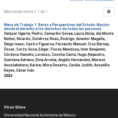
Mostrando ítems 1-1 de 1
Mesa de Trabajo 1. Retos y Perspectivas del Estado-Nación:
desde el derecho a los derechos de todas las personas
Salazar Ugarte, Pedro
;
Camarillo Govea, Laura Alicia
;
del Monte
Núñez, Ricardo
;
Gutiérrez Rivas, Rodrigo
;
Amador Magaña,
Diego Isaac
;
Castro Figueroa, Fernando Manuel
;
Cruz Barney,
Óscar
;
Corzo Sosa, Edgar
;
Flores Mendoza, Imer Benjamín
;
Córdova Vianello, Lorenzo
;
Concha Cantú, Hugo Alejandro
;
Quintana Adriano, Elvia Arcelia
;
Anglés Hernández, Marisol
;
Ansolabehere, Karina
;
Mora Donatto, Cecilia Judith
;
Astudillo
Reyes, César Iván
2022
Otros Sitios
Universidad Nacional Autónoma de México