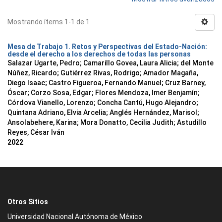
Mostrando ítems 1-1 de 1
Mesa de Trabajo 1. Retos y Perspectivas del Estado-Nación:
desde el derecho a los derechos de todas las personas
Salazar Ugarte, Pedro
;
Camarillo Govea, Laura Alicia
;
del Monte
Núñez, Ricardo
;
Gutiérrez Rivas, Rodrigo
;
Amador Magaña,
Diego Isaac
;
Castro Figueroa, Fernando Manuel
;
Cruz Barney,
Óscar
;
Corzo Sosa, Edgar
;
Flores Mendoza, Imer Benjamín
;
Córdova Vianello, Lorenzo
;
Concha Cantú, Hugo Alejandro
;
Quintana Adriano, Elvia Arcelia
;
Anglés Hernández, Marisol
;
Ansolabehere, Karina
;
Mora Donatto, Cecilia Judith
;
Astudillo
Reyes, César Iván
2022
Otros Sitios
Universidad Nacional Autónoma de México