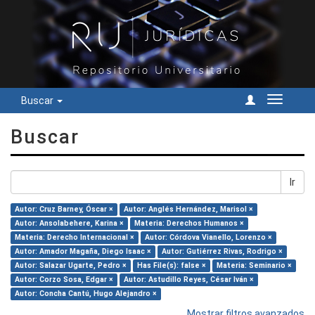
Buscar
Cambiar
navegac
Buscar
Ir
Autor: Cruz Barney, Óscar ×
Autor: Anglés Hernández, Marisol ×
Autor: Ansolabehere, Karina ×
Materia: Derechos Humanos ×
Materia: Derecho Internacional ×
Autor: Córdova Vianello, Lorenzo ×
Autor: Amador Magaña, Diego Isaac ×
Autor: Gutiérrez Rivas, Rodrigo ×
Autor: Salazar Ugarte, Pedro ×
Has File(s): false ×
Materia: Seminario ×
Autor: Corzo Sosa, Edgar ×
Autor: Astudillo Reyes, César Iván ×
Autor: Concha Cantú, Hugo Alejandro ×
Mostrar filtros avanzados