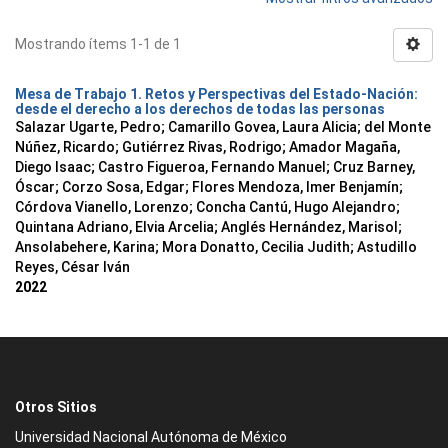
Mostrando ítems 1-1 de 1
Mesa de Trabajo 1. Retos y Perspectivas del Estado-Nación:
desde el derecho a los derechos de todas las personas
Salazar Ugarte, Pedro
;
Camarillo Govea, Laura Alicia
;
del Monte
Núñez, Ricardo
;
Gutiérrez Rivas, Rodrigo
;
Amador Magaña,
Diego Isaac
;
Castro Figueroa, Fernando Manuel
;
Cruz Barney,
Óscar
;
Corzo Sosa, Edgar
;
Flores Mendoza, Imer Benjamín
;
Córdova Vianello, Lorenzo
;
Concha Cantú, Hugo Alejandro
;
Quintana Adriano, Elvia Arcelia
;
Anglés Hernández, Marisol
;
Ansolabehere, Karina
;
Mora Donatto, Cecilia Judith
;
Astudillo
Reyes, César Iván
2022
Otros Sitios
Universidad Nacional Autónoma de México