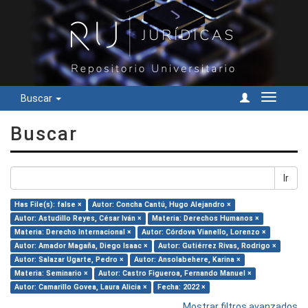
Buscar
Cambiar
navegac
Buscar
Ir
Has File(s): false ×
Autor: Concha Cantú, Hugo Alejandro ×
Autor: Astudillo Reyes, César Iván ×
Materia: Derechos Humanos ×
Materia: Derecho Internacional ×
Autor: Córdova Vianello, Lorenzo ×
Autor: Amador Magaña, Diego Isaac ×
Autor: Gutiérrez Rivas, Rodrigo ×
Autor: Salazar Ugarte, Pedro ×
Autor: Ansolabehere, Karina ×
Materia: Seminario ×
Autor: Castro Figueroa, Fernando Manuel ×
Autor: Camarillo Govea, Laura Alicia ×
Fecha: 2022 ×
Mostrar filtros avanzados