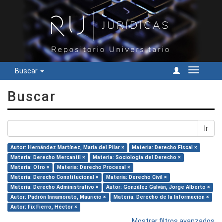
Buscar
Cambiar
navegac
Buscar
Ir
Autor: Hernández Martínez, María del Pilar ×
Materia: Derecho Fiscal ×
Materia: Derecho Mercantil ×
Materia: Sociología del Derecho ×
Materia: Otro ×
Materia: Derecho Procesal ×
Materia: Derecho Constitucional ×
Materia: Derecho Civil ×
Materia: Derecho Administrativo ×
Autor: González Galván, Jorge Alberto ×
Autor: Padrón Innamorato, Mauricio ×
Materia: Derecho de la Información ×
Autor: Fix Fierro, Héctor ×
Mostrar filtros avanzados