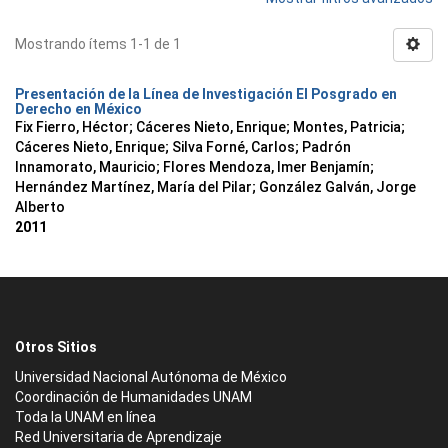
Mostrando ítems 1-1 de 1
Presentación de la Línea de Investigación El Posgrado en
Derecho en México
Fix Fierro, Héctor
;
Cáceres Nieto, Enrique
;
Montes, Patricia
;
Cáceres Nieto, Enrique
;
Silva Forné, Carlos
;
Padrón
Innamorato, Mauricio
;
Flores Mendoza, Imer Benjamín
;
Hernández Martínez, María del Pilar
;
González Galván, Jorge
Alberto
2011
Otros Sitios
Universidad Nacional Autónoma de México
Coordinación de Humanidades UNAM
Toda la UNAM en línea
Red Universitaria de Aprendizaje