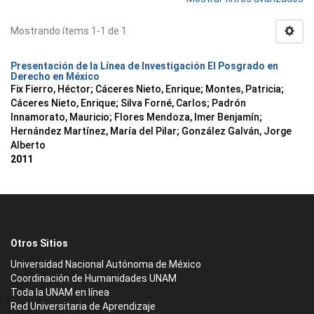
Mostrando ítems 1-1 de 1
Presentación de la Línea de Investigación El Posgrado en
Derecho en México
Fix Fierro, Héctor
;
Cáceres Nieto, Enrique
;
Montes, Patricia
;
Cáceres Nieto, Enrique
;
Silva Forné, Carlos
;
Padrón
Innamorato, Mauricio
;
Flores Mendoza, Imer Benjamín
;
Hernández Martínez, María del Pilar
;
González Galván, Jorge
Alberto
2011
Otros Sitios
Universidad Nacional Autónoma de México
Coordinación de Humanidades UNAM
Toda la UNAM en línea
Red Universitaria de Aprendizaje