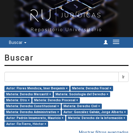
Buscar
Cambiar
navegac
Buscar
Ir
Autor: Flores Mendoza, Imer Benjamín ×
Materia: Derecho Fiscal ×
Materia: Derecho Mercantil ×
Materia: Sociología del Derecho ×
Materia: Otro ×
Materia: Derecho Procesal ×
Materia: Derecho Constitucional ×
Materia: Derecho Civil ×
Materia: Derecho Administrativo ×
Autor: González Galván, Jorge Alberto ×
Autor: Padrón Innamorato, Mauricio ×
Materia: Derecho de la Información ×
Autor: Fix Fierro, Héctor ×
Mostrar filtros avanzados