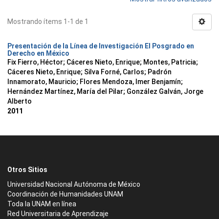
Mostrando ítems 1-1 de 1
Presentación de la Línea de Investigación El Posgrado en
Derecho en México
Fix Fierro, Héctor
;
Cáceres Nieto, Enrique
;
Montes, Patricia
;
Cáceres Nieto, Enrique
;
Silva Forné, Carlos
;
Padrón
Innamorato, Mauricio
;
Flores Mendoza, Imer Benjamín
;
Hernández Martínez, María del Pilar
;
González Galván, Jorge
Alberto
2011
Otros Sitios
Universidad Nacional Autónoma de México
Coordinación de Humanidades UNAM
Toda la UNAM en línea
Red Universitaria de Aprendizaje