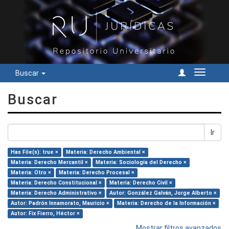
Buscar
Cambiar
navegac
Buscar
Ir
Has File(s): true ×
Materia: Derecho Ambiental ×
Materia: Derecho Mercantil ×
Materia: Sociología del Derecho ×
Materia: Otro ×
Materia: Derecho Procesal ×
Materia: Derecho Constitucional ×
Materia: Derecho Civil ×
Materia: Derecho Administrativo ×
Autor: González Galván, Jorge Alberto ×
Autor: Padrón Innamorato, Mauricio ×
Materia: Derecho de la Información ×
Autor: Fix Fierro, Héctor ×
Mostrar filtros avanzados